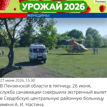
Из жизни
Из жизни
Пензенская санавиация помогла
Пензенская санавиация помогла
Другие новости по
Погода и курсы
спасти жизнь беременной
спасти жизнь беременной
женщины
женщины
теме
валют в Пензе
27 июня 2026, 15:30
В Пензенской области в пятницу, 26 июня,
служба санавиации совершила экстренный вылет
в Сердобскую центральную районную больницу
имени А. И. Настина.