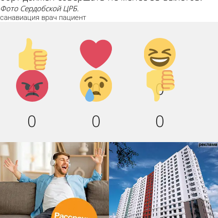
Фото Сердобской ЦРБ.
санавиация
врач
пациент
Палец
Лайк!
Дикий
вверх!
смех!
Агрессия!
Грусть
Палец
4
0
0
:(
вниз!
0
0
0