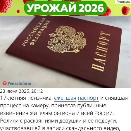
Из жизни
Из жизни
17-летняя пензячка извинилась
17-летняя пензячка извинилась
Другие новости по
Погода и курсы
за то, что сожгла паспорт
за то, что сожгла паспорт
теме
валют в Пензе
23 июня 2025, 20:12
17-летняя пензячка,
сжегшая
паспорт
и снявшая
процесс на камеру, принесла публичные
извинения жителям региона и всей России.
Ролики с раскаяниями девушки и ее подруги,
участвовавшей в записи скандального видео,