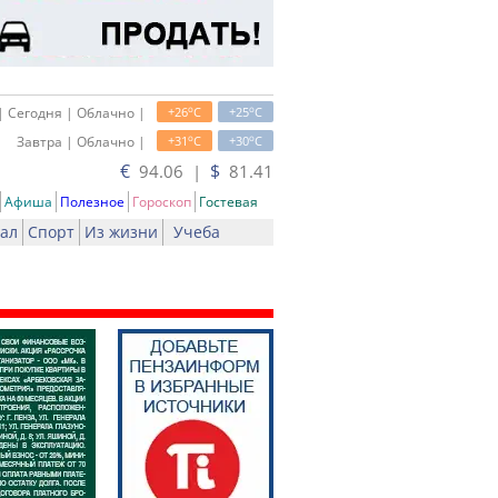
o
o
| Сегодня | Облачно |
+26
C
+25
C
o
o
Завтра | Облачно |
+31
C
+30
C
€
$
94.06 |
81.41
Афиша
Полезное
Гороскоп
Гостевая
ал
Спорт
Из жизни
Учеба
ать