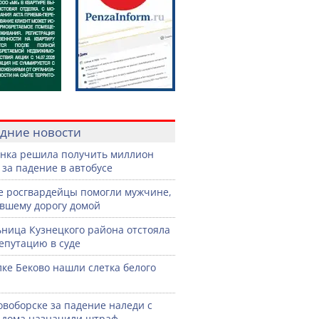
дние новости
нка решила получить миллион
 за падение в автобусе
е росгвардейцы помогли мужчине,
вшему дорогу домой
ница Кузнецкого района отстояла
епутацию в суде
лке Беково нашли слетка белого
овоборске за падение наледи с
дома назначили штраф