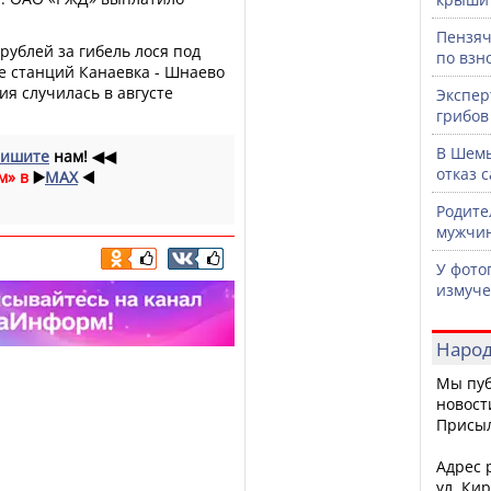
Пензяч
рублей за гибель лося под
по взн
е станций Канаевка - Шнаево
ия случилась в августе
Экспер
грибов
В Шемы
ишите
нам!
◀◀
отказ 
м» в
▶️
MAX
◀️
Родите
мужчин
У фото
измуче
Народ
Мы пуб
новост
Присы
Адрес р
ул. Кир