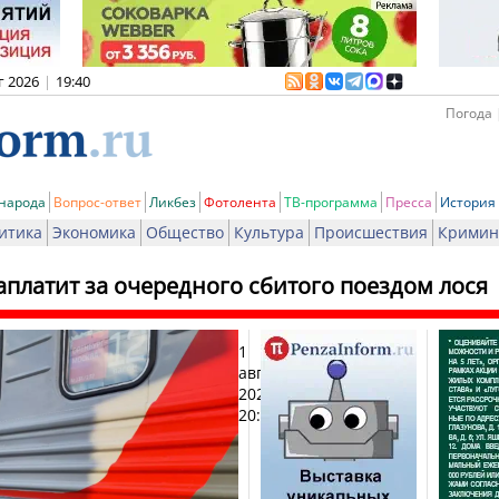
г 2026
|
19:40
Погода 
 народа
Вопрос-ответ
Ликбез
Фотолента
ТВ-программа
Пресса
История
итика
Экономика
Общество
Культура
Происшествия
Кримин
аплатит за очередного сбитого поездом лося
1
Печ
августа
2024,
20:42