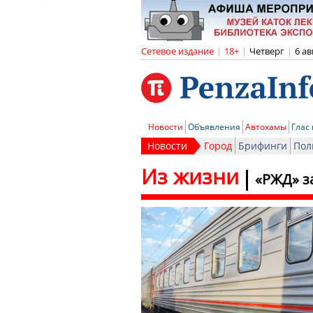
Сетевое издание
|
18+
|
Четверг
|
6 ав
Новости
Объявления
Автохамы
Глас
Новости
Город
Брифинги
Пол
Из жизни
«РЖД» з