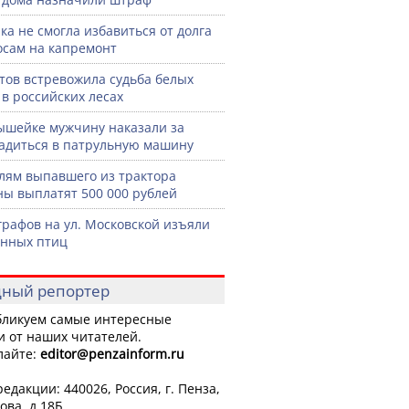
ка не смогла избавиться от долга
осам на капремонт
тов встревожила судьба белых
 в российских лесах
шейке мужчину наказали за
садиться в патрульную машину
лям выпавшего из трактора
ы выплатят 500 000 рублей
графов на ул. Московской изъяли
нных птиц
ный репортер
ликуем самые интересные
и от наших читателей.
лайте:
editor
@penzainform.ru
едакции: 440026, Россия, г. Пенза,
ова, д.18Б.