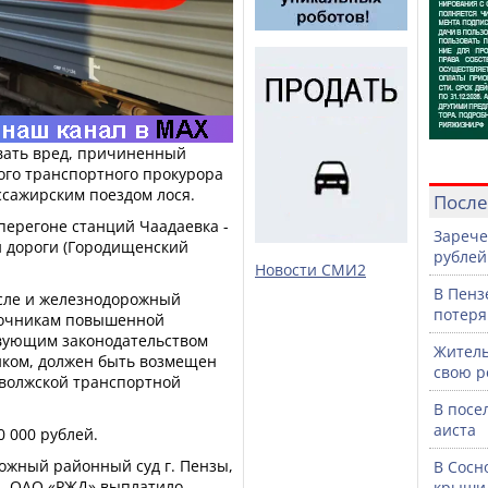
ать вред, причиненный
ого транспортного прокурора
ссажирским поездом лося.
После
перегоне станций Чаадаевка -
Зарече
 дороги (Городищенский
рублей
Новости СМИ2
В Пенз
исле и железнодорожный
потеря
сточникам повышенной
твующим законодательством
Житель
иком, должен быть возмещен
свою р
иволжской транспортной
В посе
аиста
0 000 рублей.
ожный районный суд г. Пензы,
В Сосн
я. ОАО «РЖД» выплатило
крыши 