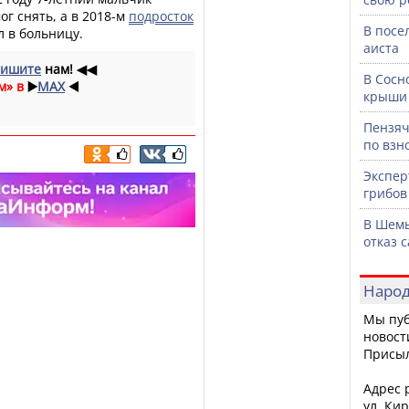
ог снять, а в 2018-м
подросток
В посе
 в больницу.
аиста
ишите
нам!
◀◀
В Сосн
м» в
▶️
MAX
◀️
крыши 
Пензяч
по взн
Экспер
грибов
В Шемы
отказ 
Народ
Мы пуб
новост
Присы
Адрес р
ул. Кир