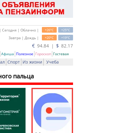
o
o
| Сегодня | Облачно |
+26
C
+25
C
o
o
Завтра | Дождь |
+20
C
+19
C
€
$
94.84 |
82.17
Афиша
Полезное
Гороскоп
Гостевая
ал
Спорт
Из жизни
Учеба
ного пальца
ь