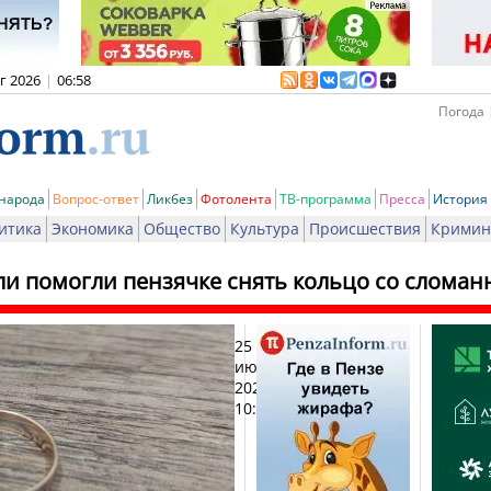
вг 2026
|
06:58
Погода 
 народа
Вопрос-ответ
Ликбез
Фотолента
ТВ-программа
Пресса
История
итика
Экономика
Общество
Культура
Происшествия
Кримин
ли помогли пензячке снять кольцо со сломан
25
Печат
июля
2024,
10:06