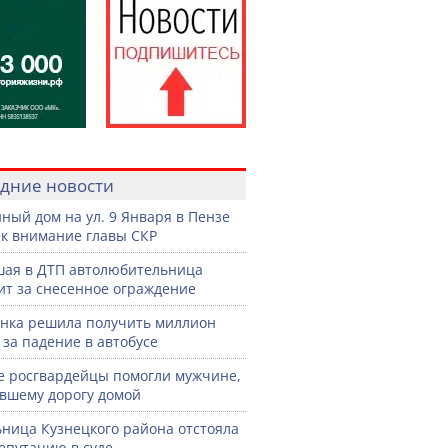
дние новости
ный дом на ул. 9 Января в Пензе
к внимание главы СКР
ая в ДТП автолюбительница
ит за снесенное ограждение
нка решила получить миллион
 за падение в автобусе
е росгвардейцы помогли мужчине,
вшему дорогу домой
ница Кузнецкого района отстояла
епутацию в суде