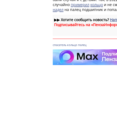
случайно
примерил
кольцо
и не см
надел
на палец подшипник и попал
▶▶
Хотите сообщить новость?
Нап
Подписывайтесь на «ПензаИнфор
спасатель
кольцо
палец