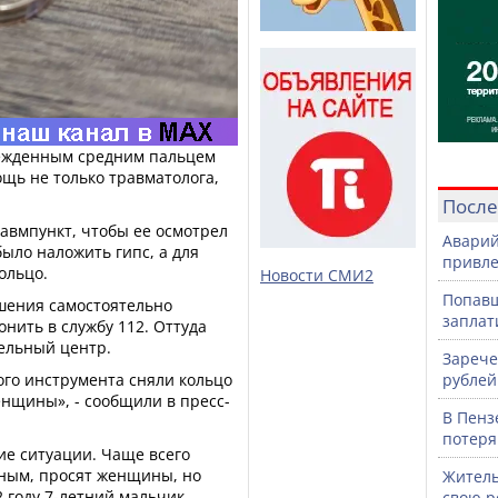
врежденным средним пальцем
щь не только травматолога,
После
вмпункт, чтобы ее осмотрел
Аварий
ыло наложить гипс, а для
привле
ольцо.
Новости СМИ2
Попавш
шения самостоятельно
заплат
нить в службу 112. Оттуда
тельный центр.
Зарече
го инструмента сняли кольцо
рублей
нщины», - сообщили в пресс-
В Пенз
потеря
ие ситуации. Чаще всего
сным, просят женщины, но
Житель
2 году 7-летний мальчик
свою р