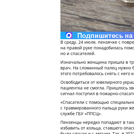
В среду, 24 июля, пензячке с по
на правой руке понадобилась помо
но и спасателей.
Изначально женщина пришла в тра
врач. На сломанный палец нужно б
этого потребовалось снять с него к
Освободиться от ювелирного укра
пациентка не смогла. Пришлось зво
сигнал поступил в пожарно-спаса
«Спасатели с помощью специально
с травмированного пальца руки же
службе ГБУ «ППСЦ».
Пензенцы нередко попадают в так
избавить от кольца, ставшего опа
были случаи и с детьми. Так, в 202