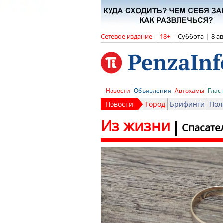
Сетевое издание
|
18+
|
Суббота
|
8 а
Новости
Объявления
Автохамы
Глас
Новости
Город
Брифинги
Пол
Из жизни
Спасате