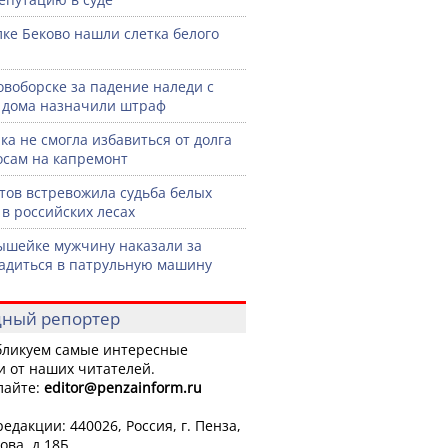
лке Беково нашли слетка белого
овоборске за падение наледи с
дома назначили штраф
ка не смогла избавиться от долга
осам на капремонт
тов встревожила судьба белых
 в российских лесах
шейке мужчину наказали за
садиться в патрульную машину
ный репортер
ликуем самые интересные
и от наших читателей.
лайте:
editor
@penzainform.ru
едакции: 440026, Россия, г. Пенза,
ова, д.18Б.