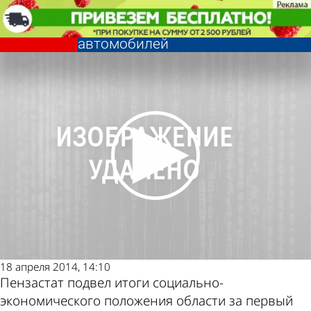
Из жизни
Пенза занимает четвертое место
в ПФО по количеству
автомобилей
Из жизни
Пенза занимает четвертое место
в ПФО по количеству
Другие новости
Погода и курсы
автомобилей
по теме
валют в Пензе
18 апреля 2014, 14:10
Пензастат подвел итоги социально-
экономического положения области за первый