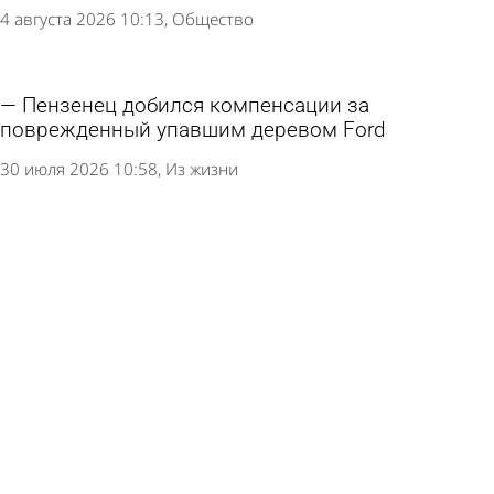
4 августа 2026 10:13
Общество
Пензенец добился компенсации за
поврежденный упавшим деревом Ford
30 июля 2026 10:58
Из жизни
Ситуацию с топливом в России назвали
непростой
29 июля 2026 14:57
В стране и мире
Оставшийся без колес пензенец занялся
кражами из автомобилей
29 июля 2026 09:07
Криминал