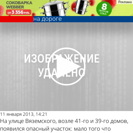
Из жизни
Растекшаяся канализационная
жидкость образовала перепады
на дороге
Из жизни
Растекшаяся канализационная
жидкость образовала перепады
Другие новости
Погода и курсы
на дороге
по теме
валют в Пензе
11 января 2013, 14:21
На улице Вяземского, возле 41-го и 39-го домов,
появился опасный участок: мало того что