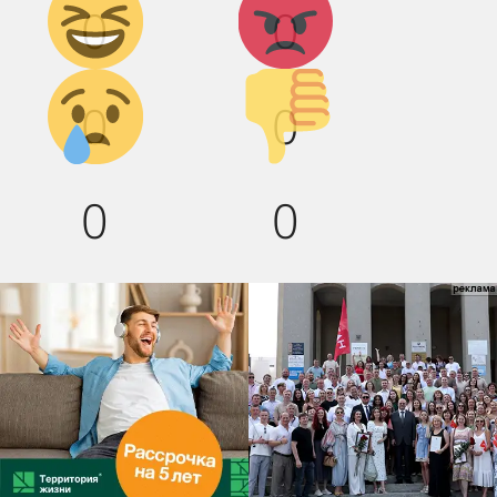
0
0
смех!
Грусть :(
Палец
0
0
вниз!
0
0