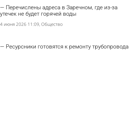
Перечислены адреса в Заречном, где из-за
утечек не будет горячей воды
4 июня 2026 11:09
Общество
Ресурсники готовятся к ремонту трубопровода
на ул. Суворова в Пензе
26 мая 2026 15:47
Происшествия
В Пензе директора УК оштрафовали за наледь
на крышах
14 апреля 2026 11:27
Общество
Угроза сверху: с крыши дома на ул.