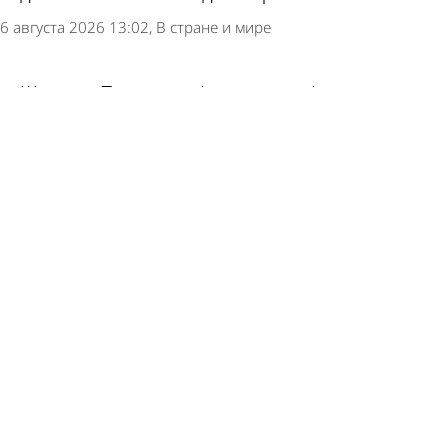
6 августа 2026 13:02
В стране и мире
Школу в Пачелме обязали приобрести
Конституцию и флаг Красного Креста
6 августа 2026 11:09
Учеба
На Шуисте проведут благотворительную
вещевую ярмарку
5 августа 2026 19:01
Общество
В пензенские школы привезли новые учебники
по истории
4 августа 2026 15:45
Учеба