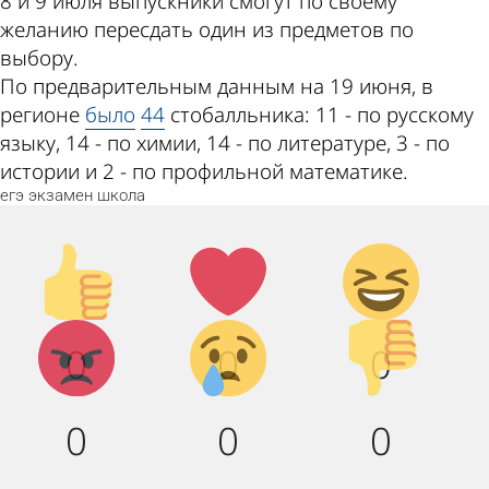
8 и 9 июля выпускники смогут по своему
желанию пересдать один из предметов по
выбору.
По предварительным данным на 19 июня, в
регионе
было
44
стобалльника: 11 - по русскому
языку, 14 - по химии, 14 - по литературе, 3 - по
истории и 2 - по профильной математике.
егэ
экзамен
школа
Палец
Лайк!
Дикий
вверх!
смех!
Агрессия!
Грусть :
Палец
0
0
0
(
вниз!
0
0
0