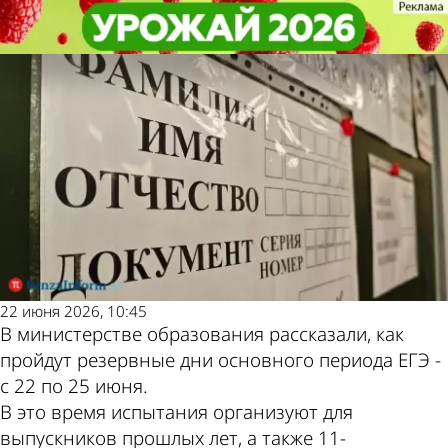
Учеба
Учеба
В Пензенской области стартовал
В Пензенской области стартовал
Другие новости по
Погода и курсы
резервный период сдачи ЕГЭ
резервный период сдачи ЕГЭ
теме
валют в Пензе
22 июня 2026, 10:45
В министерстве образования рассказали, как
пройдут резервные дни основного периода ЕГЭ -
с 22 по 25 июня.
В это время испытания организуют для
выпускников прошлых лет, а также 11-