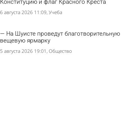
Конституцию и флаг Красного Креста
6 августа 2026 11:09
Учеба
На Шуисте проведут благотворительную
вещевую ярмарку
5 августа 2026 19:01
Общество
В пензенские школы привезли новые учебники
по истории
4 августа 2026 15:45
Учеба
Подсчитано, на сколько подорожал
минимальный набор для школьника
4 августа 2026 08:31
Экономика