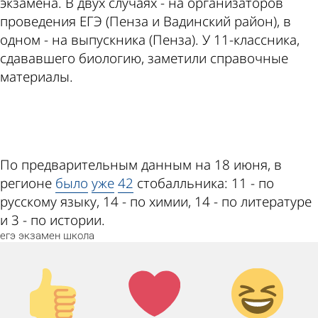
экзамена. В двух случаях - на организаторов
проведения ЕГЭ (Пенза и Вадинский район), в
одном - на выпускника (Пенза). У 11-классника,
сдававшего биологию, заметили справочные
материалы.
ad
По предварительным данным на 18 июня, в
регионе
было
уже
42
стобалльника: 11 - по
русскому языку, 14 - по химии, 14 - по литературе
и 3 - по истории.
егэ
экзамен
школа
Палец
Лайк!
Дикий
вверх!
смех!