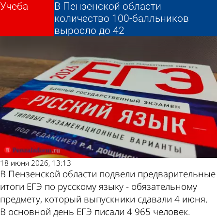
Учеба
Учеба
В Пензенской области
В Пензенской области
Другие новости по
Погода и курсы
количество 100-балльников
количество 100-балльников
выросло до 42
выросло до 42
теме
валют в Пензе
18 июня 2026, 13:13
В Пензенской области подвели предварительные
итоги ЕГЭ по русскому языку - обязательному
предмету, который выпускники сдавали 4 июня.
В основной день ЕГЭ писали 4 965 человек.