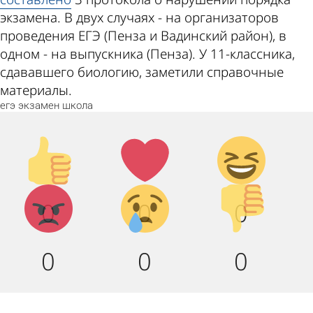
экзамена. В двух случаях - на организаторов
проведения ЕГЭ (Пенза и Вадинский район), в
одном - на выпускника (Пенза). У 11-классника,
сдававшего биологию, заметили справочные
материалы.
егэ
экзамен
школа
Палец
Лайк!
Дикий
вверх!
смех!
Агрессия!
Грусть :
Палец
0
0
0
(
вниз!
0
0
0