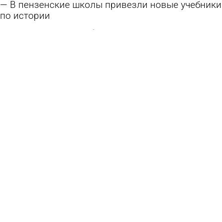
Школу в Пачелме обязали приобрести
Конституцию и флаг Красного Креста
6 августа 2026 11:09
Учеба
На Шуисте проведут благотворительную
вещевую ярмарку
5 августа 2026 19:01
Общество
В пензенские школы привезли новые учебники
по истории
4 августа 2026 15:45
Учеба
Подсчитано, на сколько подорожал
минимальный набор для школьника