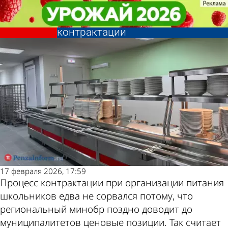
Учеба
Учеба
Питание в школах: названа
Питание в школах: названа
Другие новости
Погода и курсы
причина срыва сроков
причина срыва сроков
контрактации
контрактации
по теме
валют в Пензе
17 февраля 2026, 17:59
Процесс контрактации при организации питания
школьников едва не сорвался потому, что
региональный минобр поздно доводит до
муниципалитетов ценовые позиции. Так считает