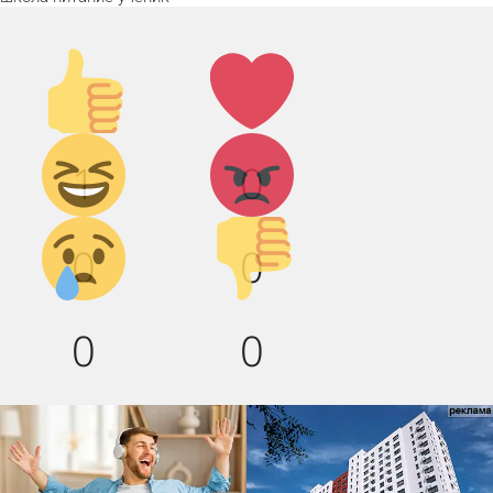
Палец
Лайк!
вверх!
Дикий
Агрессия!
1
0
смех!
Грусть :(
Палец
0
0
вниз!
0
0