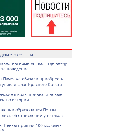
дние новости
известны номера школ, где введут
 за поведение
в Пачелме обязали приобрести
туцию и флаг Красного Креста
енские школы привезли новые
ки по истории
влении образования Пензы
ались об отчислении учеников
ы Пензы пришли 100 молодых
ей