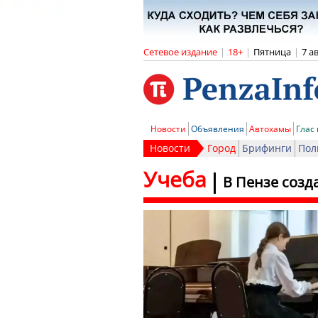
Сетевое издание
|
18+
|
Пятница
|
7 а
Новости
Объявления
Автохамы
Глас
Новости
Город
Брифинги
Пол
Учеба
В Пензе созд