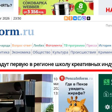
вг 2026
|
23:50
Пого
 народа
Вопрос-ответ
Ликбез
Фотолента
ТВ-программа
Пресса
История
итика
Экономика
Общество
Культура
Происшествия
Кримин
адут первую в регионе школу креативных инд
10
Печат
мая
2026,
13:27