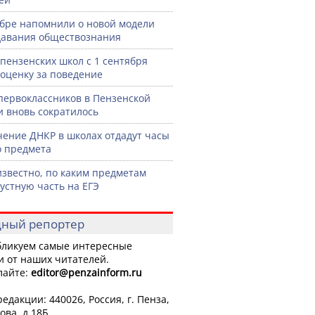
бре напомнили о новой модели
авания обществознания
 пензенских школ с 1 сентября
 оценку за поведение
первоклассников в Пензенской
и вновь сократилось
чение ДНКР в школах отдадут часы
о предмета
известно, по каким предметам
 устную часть на ЕГЭ
ный репортер
ликуем самые интересные
и от наших читателей.
лайте:
editor
@penzainform.ru
едакции: 440026, Россия, г. Пенза,
ова, д.18Б.