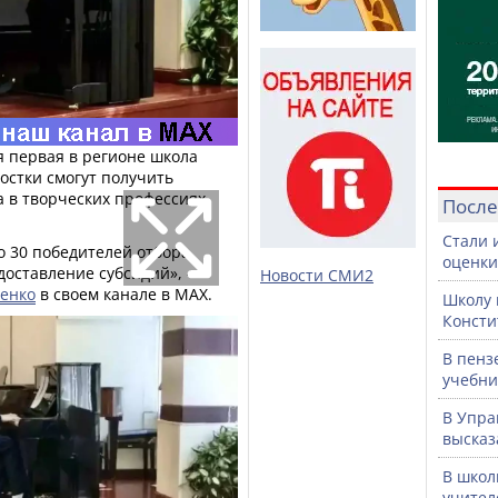
я первая в регионе школа
остки смогут получить
а в творческих профессиях
После
Стали 
о 30 победителей отбора
оценки
оставление субсидий», -
Новости СМИ2
енко
в своем канале в МАХ.
Школу 
Консти
В пенз
учебни
В Упра
высказ
В школ
учител