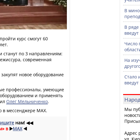
В мино
препод
В ряде
введут
пройти курс смогут 60
Число 
лет.
област
и станут по 3 направлениям:
режиссура, современная
На изу
другог
 закупят новое оборудование
Стало 
введут
дые профессионалы, умеющие
 оборудованием и применять
Народ
жил
Олег Мельниченко
.
Мы пуб
о в мессенджере МАХ.
новост
Присы
ишите
нам!
◀◀
м» в
▶️
MAX
◀️
Адрес р
ул. Кир