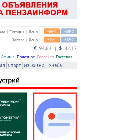
o
o
да | Сегодня | Ясно |
+26
C
+25
C
o
o
Завтра | Ясно |
+33
C
+32
C
€
$
94.84 |
82.17
Афиша
Полезное
Гороскоп
Гостевая
ал
Спорт
Из жизни
Учеба
устрий
ь