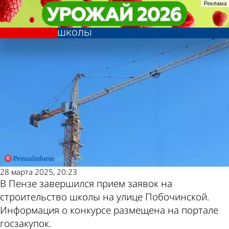
Учеба
Учеба
В Пензе закончили принимать
В Пензе закончили принимать
Другие новости
Погода и курсы
заявки на строительство новой
заявки на строительство новой
школы
школы
по теме
валют в Пензе
28 марта 2025, 20:23
В Пензе завершился прием заявок на
строительство школы на улице Побочинской.
Информация о конкурсе размещена на портале
госзакупок.