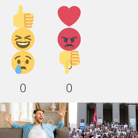
Палец
Лайк!
вверх!
Дикий
Агрессия!
0
0
смех!
Грусть :(
Палец
0
0
вниз!
0
0