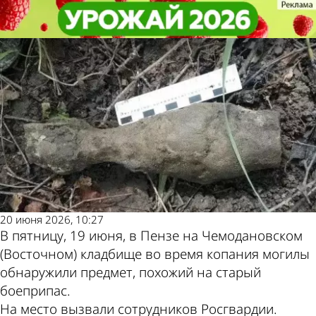
Происшествия
Происшествия
На Чемодановском кладбище
На Чемодановском кладбище
Другие новости по
Погода и курсы
обнаружили снаряд
обнаружили снаряд
теме
валют в Пензе
20 июня 2026, 10:27
В пятницу, 19 июня, в Пензе на Чемодановском
(Восточном) кладбище во время копания могилы
обнаружили предмет, похожий на старый
боеприпас.
На место вызвали сотрудников Росгвардии.