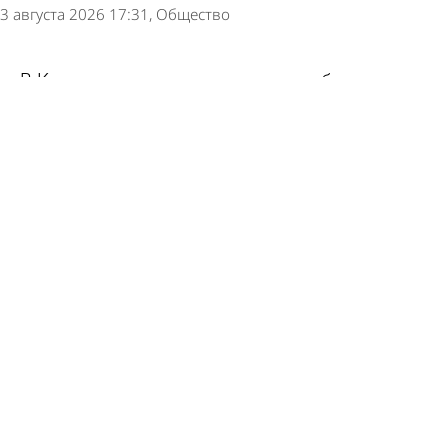
3 августа 2026 17:31
Общество
В Кузнецке женщина устроила дебош в
гостинице
31 июля 2026 10:37
Происшествия
В Пензе во время драки в ресторане у
женщины украли 110 тысяч рублей
30 июля 2026 15:27
Происшествия
В Пензе конфликт из-за колонки на АЗС
закончился приездом Росгвардии
28 июля 2026 09:48
Из жизни
Росгвардейцы задержали пензенца,