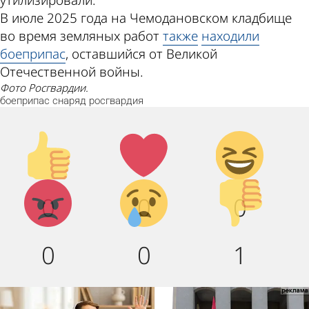
утилизировали.
В июле 2025 года на Чемодановском кладбище
во время земляных работ
также
находили
боеприпас
, оставшийся от Великой
Отечественной войны.
Фото Росгвардии.
боеприпас
снаряд
росгвардия
Палец
Лайк!
Дикий
вверх!
смех!
Агрессия!
Грусть :
Палец
0
0
0
(
вниз!
0
0
1