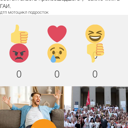
ГАИ.
дтп
мотоцикл
подросток
Палец
Лайк!
Дикий
вверх!
смех!
Агрессия!
Грусть
Палец
0
0
0
:(
вниз!
0
0
0