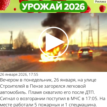
Происшествия
Происшествия
На улице Строителей в Пензе
На улице Строителей в Пензе
Другие новости по
Погода и курсы
сгорел легковой автомобиль
сгорел легковой автомобиль
теме
валют в Пензе
26 января 2026, 17:55
Вечером в понедельник, 26 января, на улице
Строителей в Пензе загорелся легковой
автомобиль. Пламя охватило его после ДТП.
Сигнал о возгорании поступил в МЧС в 17:05. На
месте работали 5 пожарных и 1 спецмашина.