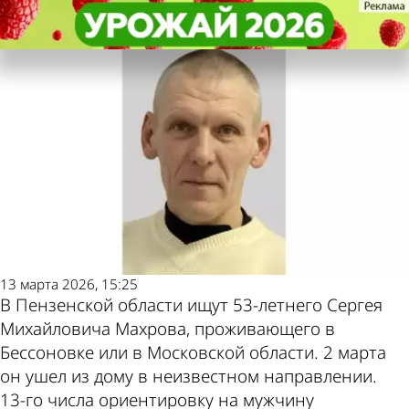
Происшествия
Происшествия
Волонтеры ищут 53-летнего
Волонтеры ищут 53-летнего
Другие новости по
Погода и курсы
жителя Бессоновки
жителя Бессоновки
теме
валют в Пензе
13 марта 2026, 15:25
В Пензенской области ищут 53-летнего Сергея
Михайловича Махрова, проживающего в
Бессоновке или в Московской области. 2 марта
он ушел из дому в неизвестном направлении.
13-го числа ориентировку на мужчину