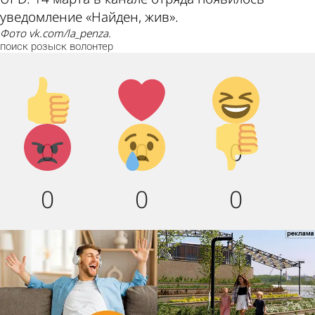
уведомление «Найден, жив».
Фото vk.com/la_penza.
поиск
розыск
волонтер
Палец
Лайк!
Дикий
вверх!
смех!
Агрессия!
Грусть
Палец
0
0
0
:(
вниз!
0
0
0