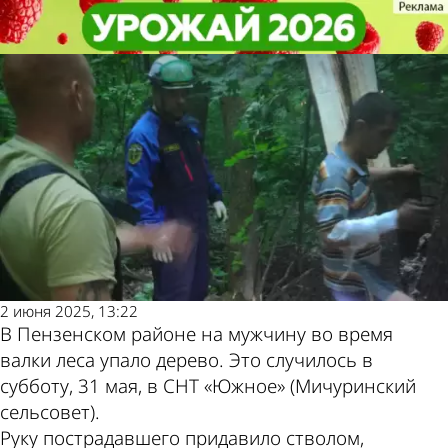
Происшествия
Происшествия
В Пензенском районе на
В Пензенском районе на
Другие новости по
Погода и курсы
мужчину упало дерево
мужчину упало дерево
теме
валют в Пензе
2 июня 2025, 13:22
В Пензенском районе на мужчину во время
валки леса упало дерево. Это случилось в
субботу, 31 мая, в СНТ «Южное» (Мичуринский
сельсовет).
Руку пострадавшего придавило стволом,