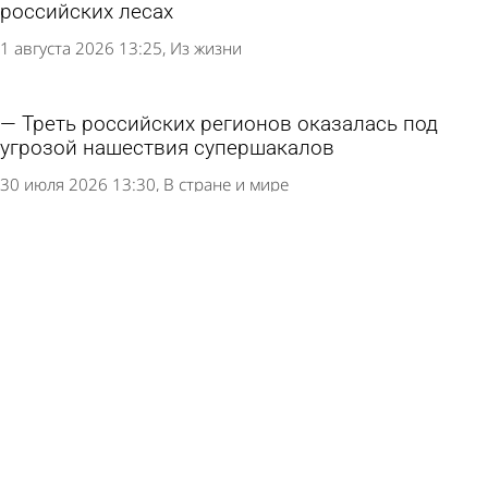
российских лесах
1 августа 2026 13:25
Из жизни
Треть российских регионов оказалась под
угрозой нашествия супершакалов
30 июля 2026 13:30
В стране и мире
Пензенец добился компенсации за
поврежденный упавшим деревом Ford
30 июля 2026 10:58
Из жизни
В Комсомольском парке ждут денег на
масштабную опиловку деревьев
29 июля 2026 10:26
Общество