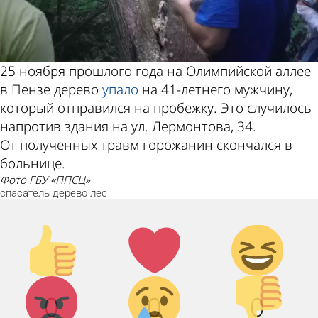
25 ноября прошлого года на Олимпийской аллее
в Пензе дерево
упало
на 41-летнего мужчину,
который отправился на пробежку. Это случилось
напротив здания на ул. Лермонтова, 34.
От полученных травм горожанин скончался в
больнице.
фото ГБУ «ППСЦ»
спасатель
дерево
лес
Палец
Лайк!
Дикий
вверх!
смех!
Агрессия!
Грусть :
Палец
0
0
0
(
вниз!