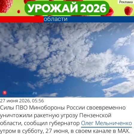
Происшествия
Происшествия
Силы ПВО уничтожили
Силы ПВО уничтожили
Другие новости по
Погода и курсы
ракетную угрозу Пензенской
ракетную угрозу Пензенской
области
области
теме
валют в Пензе
27 июня 2026, 05:56
Силы ПВО Минобороны России своевременно
уничтожили ракетную угрозу Пензенской
области, сообщил губернатор
Олег Мельниченко
утром в субботу, 27 июня, в своем канале в МАХ.