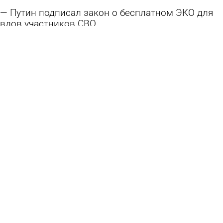
Путин подписал закон о бесплатном ЭКО для
вдов участников СВО
5 августа 2026 11:09
В стране и мире
Пять человек стали жертвами налета
беспилотников на Подмосковье, еще шесть
пострадали. Что известно на данный момент?
4 августа 2026 09:41
В стране и мире
Над Пензенской областью подавили работу
БПЛА
4 августа 2026 07:22
Происшествия
ВСУ атаковали Геленджик. Есть жертвы,
пострадали дети