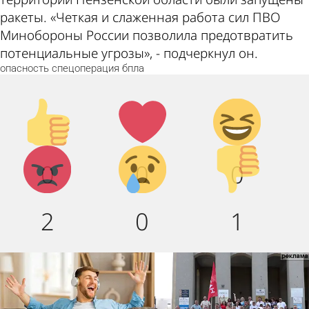
ракеты. «Четкая и слаженная работа сил ПВО
Минобороны России позволила предотвратить
потенциальные угрозы», - подчеркнул он.
опасность
спецоперация
бпла
Палец
Лайк!
Дикий
вверх!
смех!
Агрессия!
Грусть :
Палец
0
0
0
(
вниз!
2
0
1