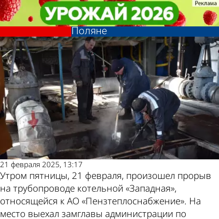
Происшествия
Происшествия
Названа причина отключения
Названа причина отключения
отопления на Западной
отопления на Западной
Другие новости
Погода и курсы
Поляне
Поляне
по теме
валют в Пензе
21 февраля 2025, 13:17
Утром пятницы, 21 февраля, произошел прорыв
на трубопроводе котельной «Западная»,
относящейся к АО «Пензтеплоснабжение». На
место выехал замглавы администрации по