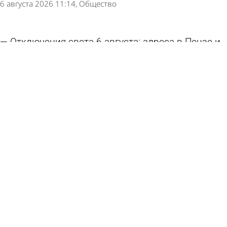
6 августа 2026 11:14
Общество
Отключения света 6 августа: адреса в Пензе и
Мичуринском
5 августа 2026 12:25
Общество
В Ахунах из-за аварии на сетях отключили
холодную воду
5 августа 2026 08:37
Происшествия
В части Терновки отключили холодную воду
4 августа 2026 16:56
Общество