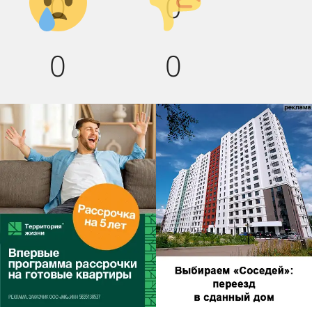
0
0
вниз!
0
0