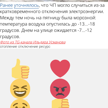
Ранее
уточнялось
, что ЧП могло случиться из-за
кратковременного отключения электроэнергии.
Между тем ночь на пятницу была морозной:
температура воздуха опустилась до -13...-18
градусов. Днем на улице ожидается -7...-12
градусов.
фото из TG-канала Ильдара Усманова
отопление
отключение
ресурс
Палец
Лайк!
вверх!
Дикий
Агрессия!
0
0
смех!
Грусть :(
Палец