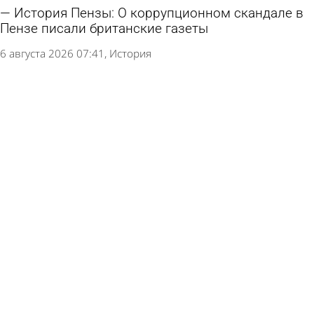
История Пензы: О коррупционном скандале в
Пензе писали британские газеты
6 августа 2026 07:41
История
История Пензы: Железная дорога укоротила
улицу Пролетарскую
5 августа 2026 07:28
История
История Пензы: Что отправил родным бунтарь
с крейсера «Очаков» перед казнью
4 августа 2026 07:29
История
История Пензы: Почему улицу Кузнецкую
огородили рвом