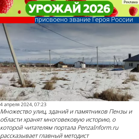
История
История
История Пензы: Майору Кустову
История Пензы: Майору Кустову
спустя 11 лет посмертно
спустя 11 лет посмертно
Другие новости
Погода и курсы
присвоено звание Героя России
присвоено звание Героя России
по теме
валют в Пензе
4 апреля 2024, 07:23
Множество улиц, зданий и памятников Пензы и
области хранят многовековую историю, о
которой читателям портала PenzaInform.ru
рассказывает главный методист