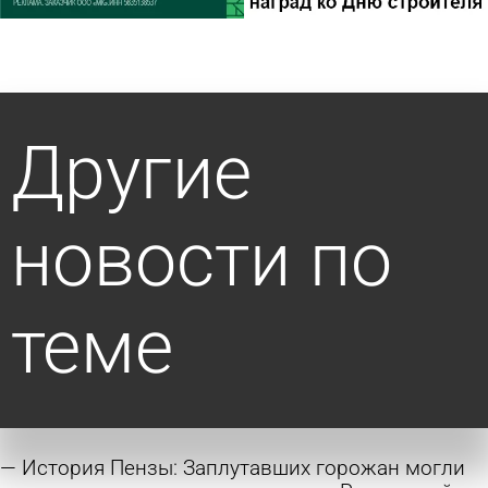
Другие
новости по
теме
История Пензы: Заплутавших горожан могли