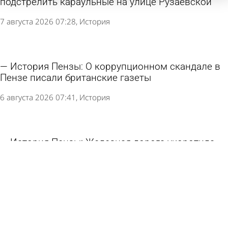
подстрелить караульные на улице Рузаевской
7 августа 2026 07:28
История
История Пензы: О коррупционном скандале в
Пензе писали британские газеты
6 августа 2026 07:41
История
История Пензы: Железная дорога укоротила
улицу Пролетарскую
5 августа 2026 07:28
История
История Пензы: Что отправил родным бунтарь