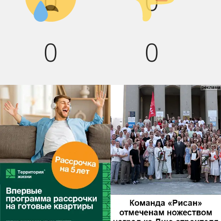
0
0
0
0