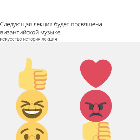
Следующая лекция будет посвящена
византийской музыке.
искусство
история
лекция
Палец
Лайк!
вверх!
Дикий
Агрессия!
0
0
смех!
Грусть :(
Палец
вниз!