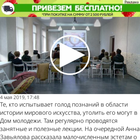
Культура
Эстетам Пензы рассказали о
раннехристианском искусстве
Культура
Эстетам Пензы рассказали о
раннехристианском искусстве
Другие
Погода и
новости по
курсы валют
теме
в Пензе
4 мая 2019, 17:48
Те, кто испытывает голод познаний в области
истории мирового искусства, утолить его могут в
Дом молодежи. Там регулярно проводятся
занятные и полезные лекции. На очередной Анна
Завьялова рассказала малочисленным эстетам о