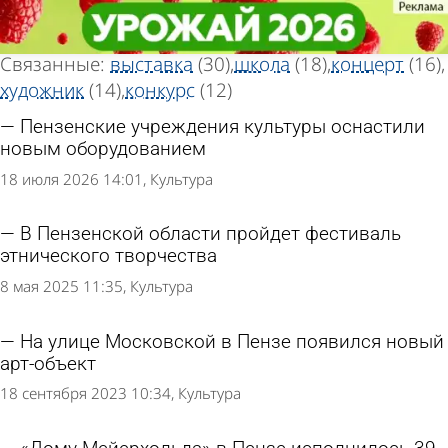
Тег новостей
Тег новостей
«Искусство»
«Искусство»
Всего найдено 144 новости
Связанные:
выставка
(30)
школа
(18)
концерт
(16)
художник
(14)
конкурс
(12)
Пензенские учреждения культуры оснастили
новым оборудованием
18 июля 2026 14:01
Культура
В Пензенской области пройдет фестиваль
этнического творчества
8 мая 2025 11:35
Культура
На улице Московской в Пензе появился новый
арт-объект
18 сентября 2023 10:34
Культура