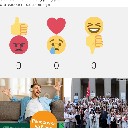
автомобиль
водитель
суд
Палец
Лайк!
Дикий
вверх!
смех!
Агрессия!
Грусть
Палец
0
0
1
:(
вниз!
0
0
0