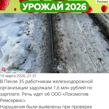
Криминал
Криминал
В Пензе железнодорожники
В Пензе железнодорожники
Другие новости по
Погода и курсы
недополучили 1,6 млн рублей
недополучили 1,6 млн рублей
теме
валют в Пензе
10 марта 2026, 21:31
В Пензе 35 работникам железнодорожной
организации задолжали 1,6 млн рублей по
зарплате. Речь идет об ООО «Локомотив
Ремсервис».
Нарушения были выявлены при проверке