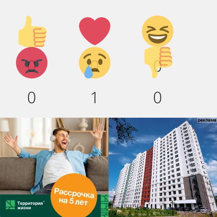
Палец
Лайк!
Дикий
вверх!
смех!
Агрессия!
Грусть
Палец
0
0
0
:(
вниз!
0
1
0