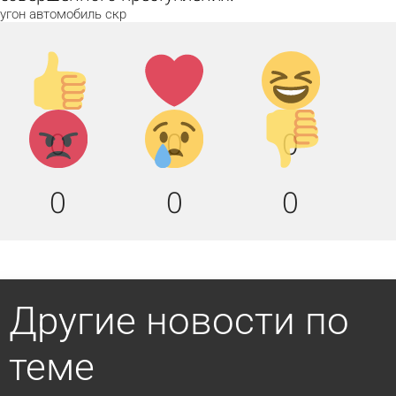
угон
автомобиль
скр
Палец
Лайк!
Дикий
вверх!
смех!
Агрессия!
Грусть
Палец
0
0
0
:(
вниз!
0
0
0
Другие новости по
теме