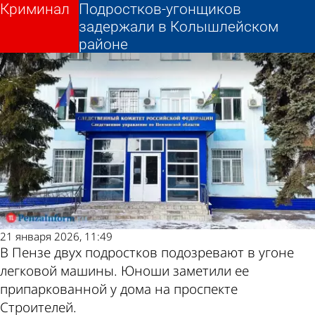
Криминал
Криминал
Подростков-угонщиков
Подростков-угонщиков
Другие новости по
Погода и курсы
задержали в Колышлейском
задержали в Колышлейском
районе
районе
теме
валют в Пензе
21 января 2026, 11:49
В Пензе двух подростков подозревают в угоне
легковой машины. Юноши заметили ее
припаркованной у дома на проспекте
Строителей.