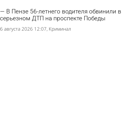
В Пензе 56-летнего водителя обвинили в
серьезном ДТП на проспекте Победы
6 августа 2026 12:07
Криминал
Школу в Пачелме обязали приобрести
Конституцию и флаг Красного Креста
6 августа 2026 11:09
Учеба
Зареченка решила получить миллион рублей
за падение в автобусе
5 августа 2026 15:09
Из жизни
В Каменском районе пьяная попутчица
обокрала водителя на трассе