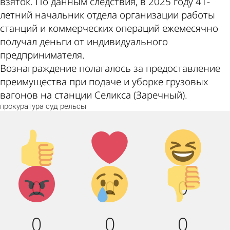
взяток. По данным следствия, в 2025 году 41-
летний начальник отдела организации работы
станций и коммерческих операций ежемесячно
получал деньги от индивидуального
предпринимателя.
Вознаграждение полагалось за предоставление
преимущества при подаче и уборке грузовых
вагонов на станции Селикса (Заречный).
прокуратура
суд
рельсы
Палец
Лайк!
Дикий
вверх!
смех!
Агрессия!
Грусть :
Палец
0
0
0
(
вниз!
0
0
0