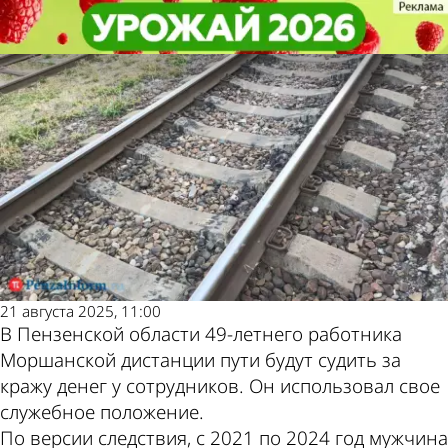
Криминал
Криминал
В Каменке железнодорожника
В Каменке железнодорожника
Другие новости по
Погода и курсы
будут судить за мошенничество
будут судить за мошенничество
теме
валют в Пензе
21 августа 2025, 11:00
В Пензенской области 49-летнего работника
Моршанской дистанции пути будут судить за
кражу денег у сотрудников. Он использовал свое
служебное положение.
По версии следствия, с 2021 по 2024 год мужчина