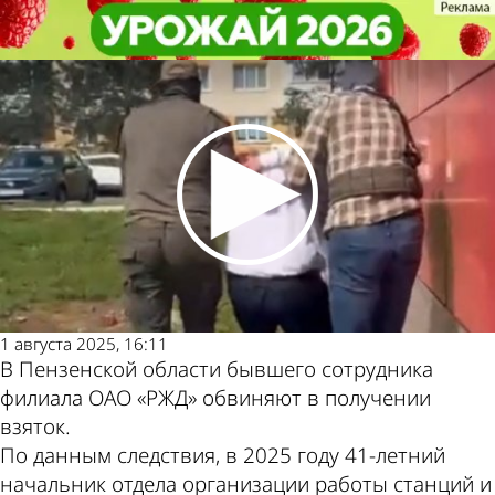
Криминал
Криминал
Бывшего железнодорожника
Бывшего железнодорожника
Другие новости по
Погода и курсы
обвиняют в получении взяток
обвиняют в получении взяток
теме
валют в Пензе
1 августа 2025, 16:11
В Пензенской области бывшего сотрудника
филиала ОАО «РЖД» обвиняют в получении
взяток.
По данным следствия, в 2025 году 41-летний
начальник отдела организации работы станций и