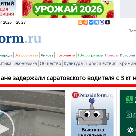
вг 2026
|
20:28
Пого
 народа
Вопрос-ответ
Ликбез
Фотолента
ТВ-программа
Пресса
История
итика
Экономика
Общество
Культура
Происшествия
Кримин
ане задержали саратовского водителя с 3 кг 