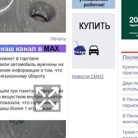
Печать
После
ревают в торговле
вили автомобиль мужчины на
Кузнеч
чения информации о том, что
пригла
незаконному обороту
Новости СМИ2
Двух п
исполь
шли три пакета со свертками
о веществом внутри. Изъятое
В Пенз
 показала, что содержимое
серьез
шиш (более 1 кг) и кокаин
В Пенз
монтир
Троих 
подозр