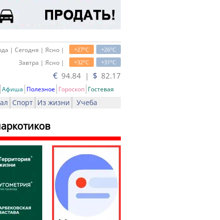
o
o
да | Сегодня | Ясно |
+27
C
+26
C
o
o
Завтра | Ясно |
+32
C
+31
C
€
$
94.84 |
82.17
Афиша
Полезное
Гороскоп
Гостевая
ал
Спорт
Из жизни
Учеба
наркотиков