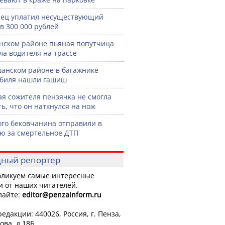
ец уплатил несуществующий
в 300 000 рублей
нском районе пьяная попутчица
ла водителя на трассе
анском районе в багажнике
биля нашли гашиш
я сожителя пензячка не смогла
ть, что он наткнулся на нож
го бековчанина отправили в
ю за смертельное ДТП
ный репортер
ликуем самые интересные
и от наших читателей.
лайте:
editor
@penzainform.ru
едакции: 440026, Россия, г. Пенза,
ова, д.18Б.