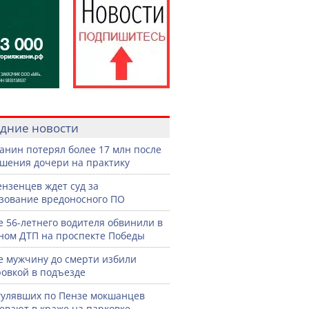
дние новости
анин потерял более 17 млн после
шения дочери на практику
ензенцев ждет суд за
зование вредоносного ПО
е 56-летнего водителя обвинили в
ном ДТП на проспекте Победы
е мужчину до смерти избили
овкой в подъезде
гулявших по Пензе мокшанцев
евают в краже на парковке