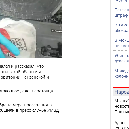
Пензен
штраф 
В Каме
обокра
В Мокш
автомо
Убивша
доказа
ался и рассказал, что
Молодо
Московской области и
колони
территории Пензенской и
уголовное дело. Саратовца
Народ
.
Мы пуб
брана мера пресечения в
новост
ообщили в пресс-службе УМВД
Присы
Адрес р
ул. Кир