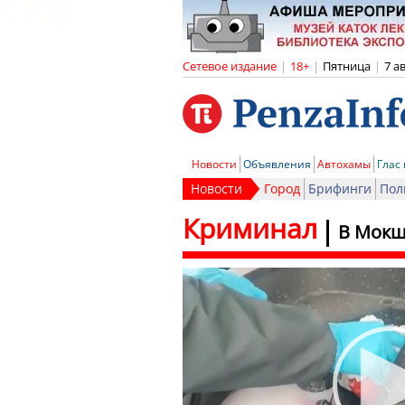
Сетевое издание
|
18+
|
Пятница
|
7 а
Новости
Объявления
Автохамы
Глас
Новости
Город
Брифинги
Пол
Криминал
В Мокш