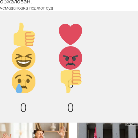
обжалован.
чемодановка
поджог
суд
Палец
Лайк!
вверх!
Дикий
Агрессия!
0
0
смех!
Грусть :(
Палец
0
0
вниз!
0
0