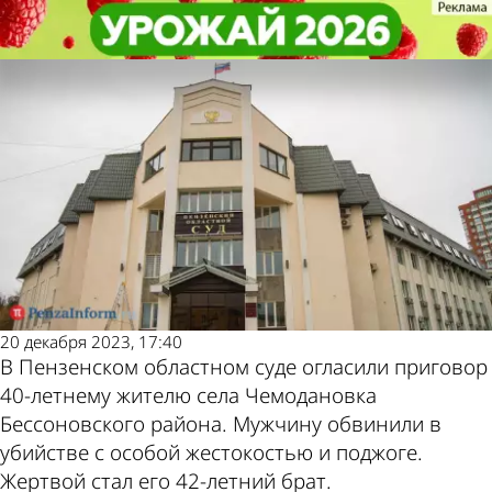
Криминал
Криминал
Сжег брата заживо: жителю
Сжег брата заживо: жителю
Другие новости
Погода и курсы
Чемодановки огласили приговор
Чемодановки огласили приговор
по теме
валют в Пензе
20 декабря 2023, 17:40
В Пензенском областном суде огласили приговор
40-летнему жителю села Чемодановка
Бессоновского района. Мужчину обвинили в
убийстве с особой жестокостью и поджоге.
Жертвой стал его 42-летний брат.