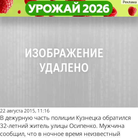
Криминал
Криминал
В Кузнецке найден похищенный
В Кузнецке найден похищенный
Другие новости по
Погода и курсы
скутер
скутер
теме
валют в Пензе
22 августа 2015, 11:16
В дежурную часть полиции Кузнецка обратился
32-летний житель улицы Осипенко. Мужчина
сообщил, что в ночное время неизвестный