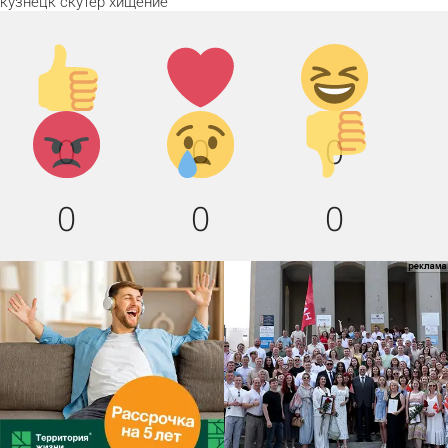
кузнецк
скутер
хищение
Палец
Лайк!
Дикий
вверх!
смех!
Агрессия!
Грусть
Палец
0
0
0
:(
вниз!
0
0
0