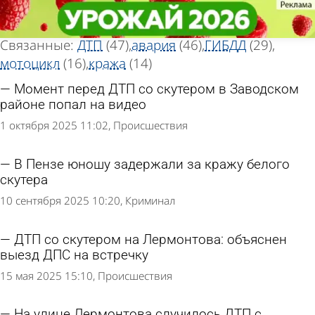
Тег новостей
Тег новостей
«Скутер»
«Скутер»
Всего найдено 153 новости
Связанные:
ДТП
(47)
авария
(46)
ГИБДД
(29)
мотоцикл
(16)
кража
(14)
Момент перед ДТП со скутером в Заводском
районе попал на видео
1 октября 2025 11:02
Происшествия
В Пензе юношу задержали за кражу белого
скутера
10 сентября 2025 10:20
Криминал
ДТП со скутером на Лермонтова: объяснен
выезд ДПС на встречку
15 мая 2025 15:10
Происшествия
На улице Лермонтова случилось ДТП с