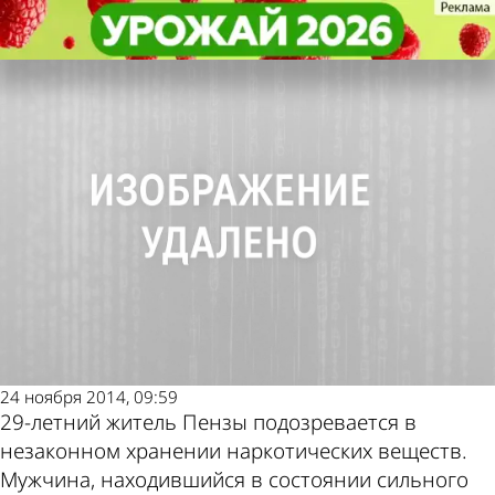
Криминал
Криминал
Сотрудники ППС изъяли спайс у
Сотрудники ППС изъяли спайс у
Другие новости по
Погода и курсы
нетрезвого 29-летнего пензенца
нетрезвого 29-летнего пензенца
теме
валют в Пензе
24 ноября 2014, 09:59
29-летний житель Пензы подозревается в
незаконном хранении наркотических веществ.
Мужчина, находившийся в состоянии сильного