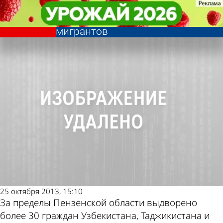
Криминал
Криминал
Из Пензенской области
Из Пензенской области
Другие новости по
Погода и курсы
выдворили более 30 нелегальных
выдворили более 30 нелегальных
мигрантов
мигрантов
теме
валют в Пензе
25 октября 2013, 15:10
За пределы Пензенской области выдворено
более 30 граждан Узбекистана, Таджикистана и