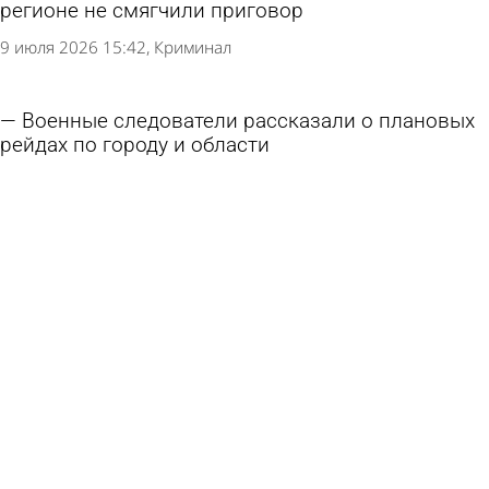
регионе не смягчили приговор
9 июля 2026 15:42
Криминал
Военные следователи рассказали о плановых
рейдах по городу и области
9 июля 2026 09:46
Общество
В Пензе осудили двух мужчин за организацию
незаконной миграции
7 июля 2026 16:46
Криминал
Пензенец выманил у мужчины 1 млн, заявив о
связях в ФСБ
17 июня 2026 11:00
Криминал