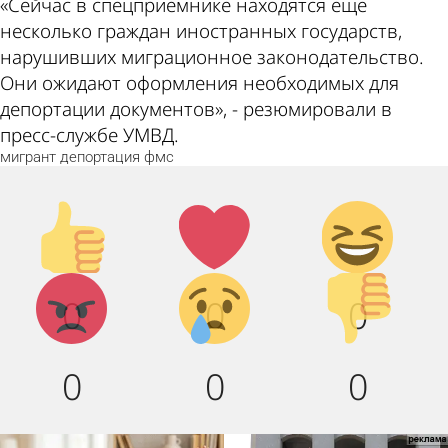
«Сейчас в спецприемнике находятся еще
несколько граждан иностранных государств,
нарушивших миграционное законодательство.
Они ожидают оформления необходимых для
депортации документов», - резюмировали в
пресс-службе УМВД.
мигрант
депортация
фмс
Палец
Лайк!
Дикий
вверх!
смех!
Агрессия!
Грусть :
Палец
0
0
0
(
вниз!
0
0
0