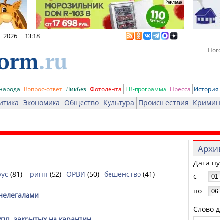
г 2026
|
13:18
Пого
 народа
Вопрос-ответ
Ликбез
Фотолента
ТВ-программа
Пресса
История
итика
Экономика
Общество
Культура
Происшествия
Кримин
Архи
Дата п
рус
(81)
грипп
(52)
ОРВИ
(50)
бешенство
(41)
с
по
-нелегалами
Слово д
упп, закрытых на карантин