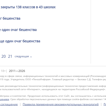
 закрыты 138 классов в 43 школах
г бешенства
 один очаг бешенства
ще один очаг бешенства
20
21
следующая →
|18+|
2011—2026
ору в сфере связи, информационных технологий и массовых коммуникаций (Роскомнадзо
019 года. Учредитель ООО «ПензаИнформ». Главный редактор — Белова С.Д. Телефон реда
ие рекомендательные технологии (информационные технологии предоставления информ
м пользователей сети «Интернет», находящихся на территории Российской Федерации)»
Метрика и LiveInternet. Продолжая использовать этот Сайт, вы соглашаетесь с использо
ашением
. Срок обработки персональных данных при помощи cookie-файлов составляет 14
|
|
 соглашение
Правила применения рекомендательных технологий
Р