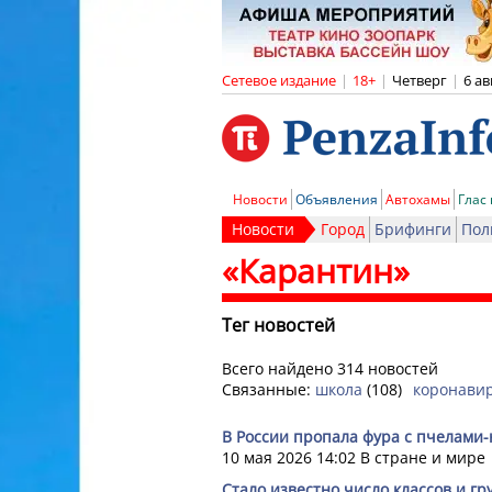
Сетевое издание
|
18+
|
Четверг
|
6 ав
Новости
Объявления
Автохамы
Глас
Новости
Город
Брифинги
Пол
«Карантин»
Тег новостей
Всего найдено 314 новостей
Связанные:
школа
(108)
коронави
В России пропала фура с пчелами
10 мая 2026 14:02
В стране и мире
Стало известно число классов и гр