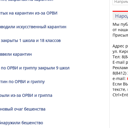
ытых на карантин из-за ОРВИ
Наро
Мы пуб
 вводили искусственный карантин
от наши
Присыл
 закрыты 1 школа и 18 классов
Адрес р
ул. Кир
 ввели карантин
Тел: 8(
E-mail 
Рекламн
 по ОРВИ и гриппу закрыли 9 школ
8(8412)
e-mail:
нтин по ОРВИ и гриппу
Если ВЫ
тексте,
Ctrl+Ent
рыли из-за ОРВИ и гриппа
 новый очаг бешенства
обнаружили бешенство