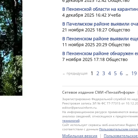
6 декабря 2025 12:42
Общество
В Пензенской области на карантин
4 декабря 2025 16:42
Учеба
В Пачелмском районе выявили оча
21 ноября 2025 18:27
Общество
В Пензенском районе выявили еще
11 ноября 2025 20:29
Общество
В Пензенском районе обнаружен е
7 ноября 2025 17:18
Общество
1
2
3
4
5
6
19
← предыдущая
Сетевое издание СМИ «ПензаИнформ»
Зарегистрировано Федеральной службой по надз
Реестровая запись ЭЛ № ФС 77-77315 от 10.12.2
editor@penzainform.ru.
На информационном ресурсе применяются внешн
анализа сведений, относящихся к предпочтения
технологий
.
Сайт использует сервисы веб-аналитики Яндекс 
соответствии с данным
Пользовательским согл
|
Мобильная версия
Пользовательское