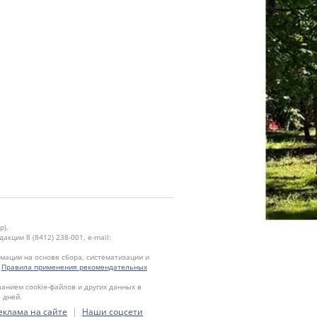
р).
кции 8 (8412) 238-001, e-mail:
ации на основе сбора, систематизации и
.
Правила применения рекомендательных
ванием cookie-файлов и других данных в
 дней.
|
еклама на сайте
Наши соцсети