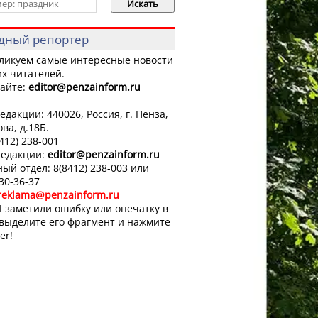
дный репортер
ликуем самые интересные новости
х читателей.
айте:
editor
@penzainform.ru
едакции: 440026, Россия, г. Пенза,
ова, д.18Б.
8412) 238-001
редакции:
editor
@penzainform.ru
ый отдел: 8(8412) 238-003 или
 30-36-37
reklama@penzainform.ru
 заметили ошибку или опечатку в
 выделите его фрагмент и нажмите
er!