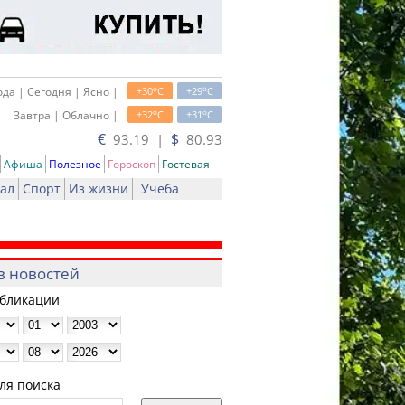
o
o
да | Сегодня | Ясно |
+30
C
+29
C
o
o
Завтра | Облачно |
+32
C
+31
C
€
$
93.19 |
80.93
Афиша
Полезное
Гороскоп
Гостевая
ал
Спорт
Из жизни
Учеба
в новостей
убликации
ля поиска