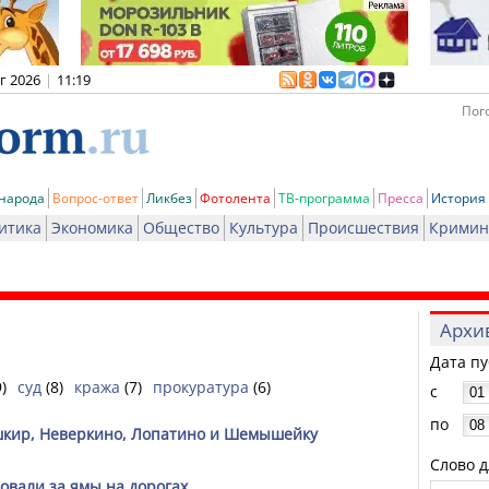
вг 2026
|
11:19
Пого
 народа
Вопрос-ответ
Ликбез
Фотолента
ТВ-программа
Пресса
История
итика
Экономика
Общество
Культура
Происшествия
Кримин
Архи
Дата п
9)
суд
(8)
кража
(7)
прокуратура
(6)
с
по
шкир, Неверкино, Лопатино и Шемышейку
Слово д
вали за ямы на дорогах