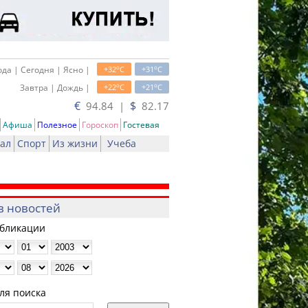
o
o
да | Сегодня | Ясно |
+32
C
+31
C
o
o
Завтра | Дождь |
+22
C
+21
C
€
$
94.84 |
82.17
Афиша
Полезное
Гороскоп
Гостевая
ал
Спорт
Из жизни
Учеба
в новостей
убликации
ля поиска