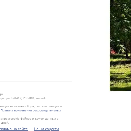
р).
кции 8 (8412) 238-001, e-mail:
ации на основе сбора, систематизации и
.
Правила применения рекомендательных
ванием cookie-файлов и других данных в
 дней.
|
еклама на сайте
Наши соцсети