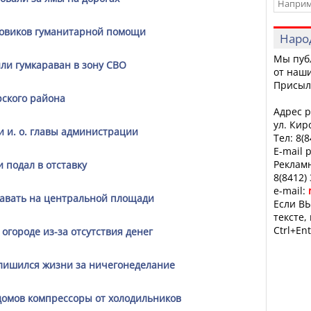
зовиков гуманитарной помощи
Наро
Мы пуб
ли гумкараван в зону СВО
от наши
Присыл
ского района
Адрес р
ул. Кир
 и. о. главы администрации
Тел: 8(
E-mail 
Рекламн
 подал в отставку
8(8412)
e-mail:
давать на центральной площади
Если ВЫ
тексте,
Ctrl+Ent
городе из-за отсутствия денег
лишился жизни за ничегонеделание
домов компрессоры от холодильников