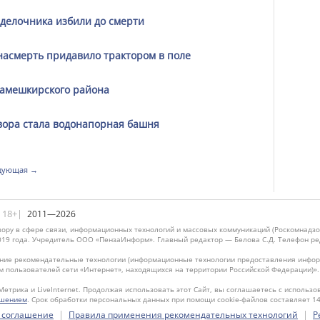
тделочника избили до смерти
асмерть придавило трактором в поле
амешкирского района
вора стала водонапорная башня
дующая →
|18+|
2011—2026
ору в сфере связи, информационных технологий и массовых коммуникаций (Роскомнадзо
019 года. Учредитель ООО «ПензаИнформ». Главный редактор — Белова С.Д. Телефон реда
ие рекомендательные технологии (информационные технологии предоставления информ
м пользователей сети «Интернет», находящихся на территории Российской Федерации)»
Метрика и LiveInternet. Продолжая использовать этот Сайт, вы соглашаетесь с использо
ашением
. Срок обработки персональных данных при помощи cookie-файлов составляет 14
|
|
 соглашение
Правила применения рекомендательных технологий
Р