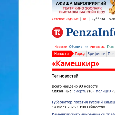
Сетевое издание
|
18+
|
Суббота
|
8 а
Новости
Объявления
Автохамы
Глас
Новости
Город
Брифинги
Пол
«Камешкир»
Тег новостей
Всего найдено 93 новости
Связанные:
смерть
(10)
полиция
(
Губернатор посетил Русский Каме
14 июля 2025 19:08
Общество
Камешкирского чиновника оштрафо