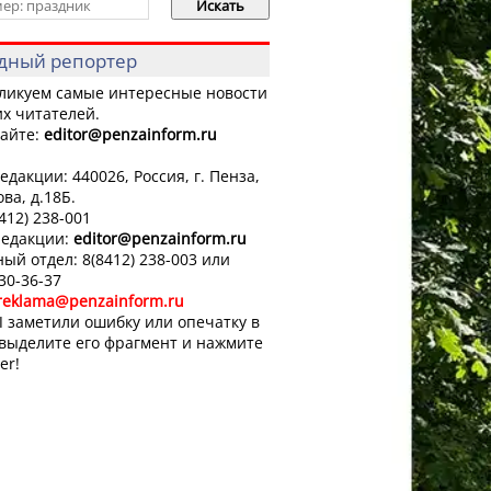
дный репортер
ликуем самые интересные новости
х читателей.
айте:
editor
@penzainform.ru
едакции: 440026, Россия, г. Пенза,
ова, д.18Б.
8412) 238-001
редакции:
editor
@penzainform.ru
ый отдел: 8(8412) 238-003 или
 30-36-37
reklama@penzainform.ru
 заметили ошибку или опечатку в
 выделите его фрагмент и нажмите
er!