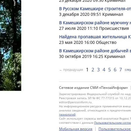
25 декабря 2020 09:30
Криминал
В Русском Камешкире строителя-о
3 декабря 2020 09:51
Криминал
В Камешкирском районе мужчину н
27 июля 2020 11:10
Происшествия
Найдена пропавшая жительница К
23 мая 2020 16:00
Общество
В Камешкирском районе добычей 
30 октября 2019 16:25
Криминал
1
2
3
4
5
6
7
← предыдущая
сле
Сетевое издание СМИ «ПензаИнформ»
Зарегистрировано Федеральной службой по надз
Реестровая запись ЭЛ № ФС 77-77315 от 10.12.2
editor@penzainform.ru.
На информационном ресурсе применяются внешн
анализа сведений, относящихся к предпочтения
технологий
.
Сайт использует сервисы веб-аналитики Яндекс 
соответствии с данным
Пользовательским согл
|
Мобильная версия
Пользовательское