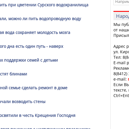
пить при цветении Сурского водохранилища
Наро
али, можно ли пить водопроводную воду
Мы пуб
от наши
ая вода сохраняет молодость мозга
Присыл
го дна есть один путь - наверх
Адрес р
ул. Кир
Тел: 8(
ах поддержки семей с детьми
E-mail 
Рекламн
8(8412)
остят блинами
e-mail:
Если ВЫ
ной семье сделать ремонт в доме
тексте,
Ctrl+Ent
ачали возводить стены
освятили в честь Крещения Господня