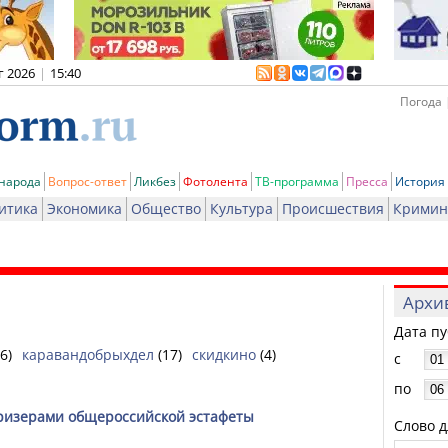
г 2026
|
15:40
Погода 
 народа
Вопрос-ответ
Ликбез
Фотолента
ТВ-программа
Пресса
История
итика
Экономика
Общество
Культура
Происшествия
Кримин
Архи
Дата п
6)
каравандобрыхдел
(17)
скидкино
(4)
с
по
призерами общероссийской эстафеты
Слово д