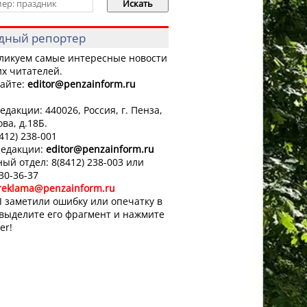
дный репортер
ликуем самые интересные новости
х читателей.
айте:
editor
@penzainform.ru
едакции: 440026, Россия, г. Пенза,
ова, д.18Б.
8412) 238-001
редакции:
editor
@penzainform.ru
ый отдел: 8(8412) 238-003 или
 30-36-37
reklama@penzainform.ru
 заметили ошибку или опечатку в
 выделите его фрагмент и нажмите
er!