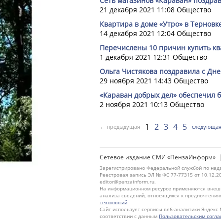
Сеть магазинов «Караван» поздра
21 декабря 2021 11:08
Общество
Квартира в доме «Утро» в Терновке
14 декабря 2021 12:04
Общество
Перечислены 10 причин купить кв
1 декабря 2021 12:31
Общество
Ольга Чистякова поздравила с Дн
29 ноября 2021 14:43
Общество
«Караван добрых дел» обеспечил 
2 ноября 2021 10:13
Общество
1
2
3
4
5
← предыдущая
следующа
Сетевое издание СМИ «ПензаИнформ»
Зарегистрировано Федеральной службой по надз
Реестровая запись ЭЛ № ФС 77-77315 от 10.12.2
editor@penzainform.ru.
На информационном ресурсе применяются внешн
анализа сведений, относящихся к предпочтения
технологий
.
Сайт использует сервисы веб-аналитики Яндекс 
соответствии с данным
Пользовательским согл