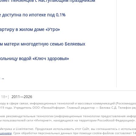
вляет пензенцев с наступающим праздником
 доступна по ипотеке под 0,1%
артиру в жилом доме «Утро»
ем матери многодетную семью Беляевых
больницу водой «Ключ здоровья»
я →
|18+|
2011—2026
ору в сфере связи, информационных технологий и массовых коммуникаций (Роскомнадзо
019 года. Учредитель ООО «ПензаИнформ». Главный редактор — Белова С.Д. Телефон реда
ие рекомендательные технологии (информационные технологии предоставления информ
м пользователей сети «Интернет», находящихся на территории Российской Федерации)»
Метрика и LiveInternet. Продолжая использовать этот Сайт, вы соглашаетесь с использо
ашением
. Срок обработки персональных данных при помощи cookie-файлов составляет 14