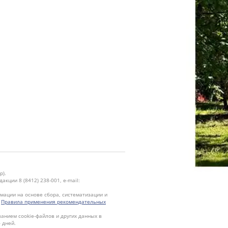
р).
кции 8 (8412) 238-001, e-mail:
ации на основе сбора, систематизации и
.
Правила применения рекомендательных
ванием cookie-файлов и других данных в
 дней.