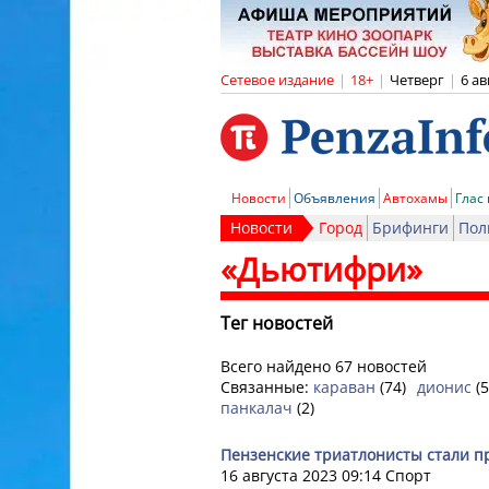
Сетевое издание
|
18+
|
Четверг
|
6 ав
Новости
Объявления
Автохамы
Глас
Новости
Город
Брифинги
Пол
«Дьютифри»
Тег новостей
Всего найдено 67 новостей
Связанные:
караван
(74)
дионис
(5
панкалач
(2)
Пензенские триатлонисты стали 
16 августа 2023 09:14
Спорт