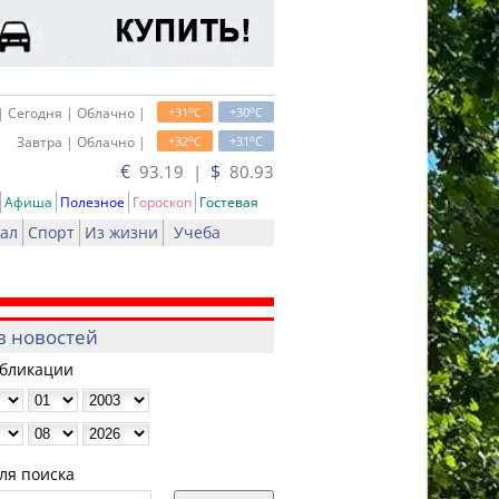
o
o
| Сегодня | Облачно |
+31
C
+30
C
o
o
Завтра | Облачно |
+32
C
+31
C
€
$
93.19 |
80.93
Афиша
Полезное
Гороскоп
Гостевая
ал
Спорт
Из жизни
Учеба
в новостей
убликации
ля поиска