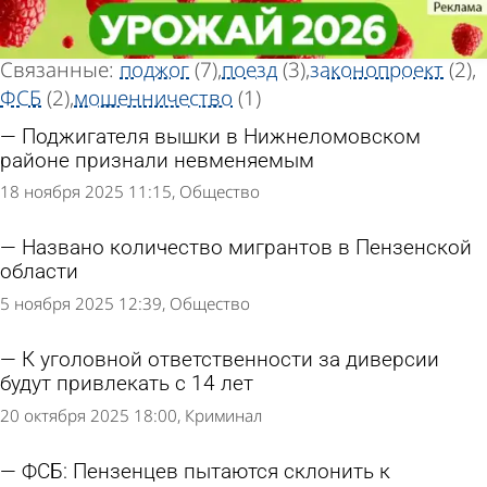
Тег новостей
Тег новостей
«Диверсия»
«Диверсия»
Всего найдено 14 новостей
Связанные:
поджог
(7)
поезд
(3)
законопроект
(2)
ФСБ
(2)
мошенничество
(1)
Поджигателя вышки в Нижнеломовском
районе признали невменяемым
18 ноября 2025 11:15
Общество
Названо количество мигрантов в Пензенской
области
5 ноября 2025 12:39
Общество
К уголовной ответственности за диверсии
будут привлекать с 14 лет
20 октября 2025 18:00
Криминал
ФСБ: Пензенцев пытаются склонить к