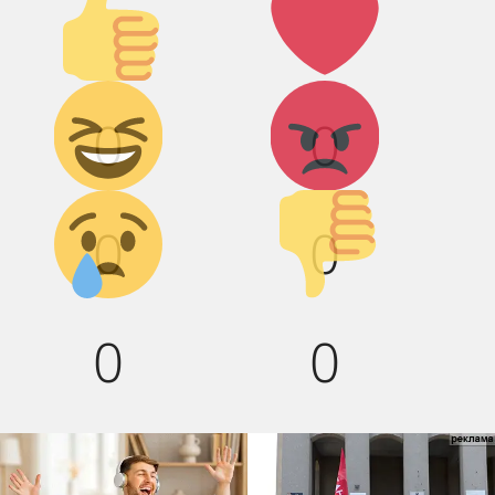
вверх!
Дикий
Агрессия!
0
0
смех!
Грусть :(
Палец
0
0
вниз!
0
0