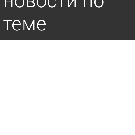
новости по
теме
Специалисты рассказали о змеях, с которыми
встречаются пензенцы
2 августа 2026 13:16
Общество
Хозяин самой старой кошки в мире раскрыл
секрет ее долголетия
31 июля 2026 13:17
В стране и мире