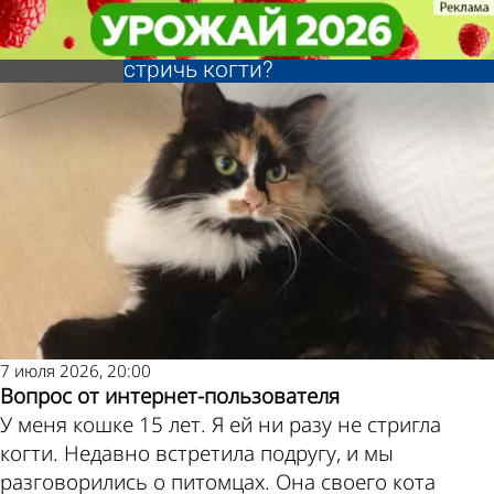
Ликбез
Ликбез
Зачем пожилым
Зачем пожилым
кошкам нужно
кошкам нужно
Другие
Погода и
стричь когти?
стричь когти?
новости по
курсы валют
теме
в Пензе
7 июля 2026, 20:00
Вопрос от интернет-пользователя
У меня кошке 15 лет. Я ей ни разу не стригла
когти. Недавно встретила подругу, и мы
разговорились о питомцах. Она своего кота