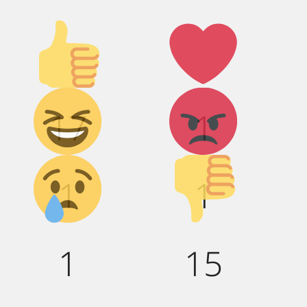
Палец
Лайк!
вверх!
Дикий
Агрессия!
17
1
смех!
Грусть :(
Палец
1
1
вниз!
1
15