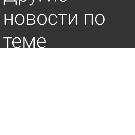
новости по
теме
Москвичка подожгла себя при ее выселении
по «схеме Долиной»
5 августа 2026 13:58
В стране и мире
Законность сдачи жилья в аренду «только
славянам» оценили