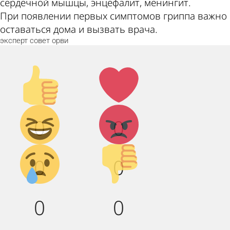
сердечной мышцы, энцефалит, менингит.
При появлении первых симптомов гриппа важно
оставаться дома и вызвать врача.
эксперт
совет
орви
Палец
Лайк!
вверх!
Дикий
Агрессия!
0
0
смех!
Грусть :(
Палец
0
0
вниз!
0
0