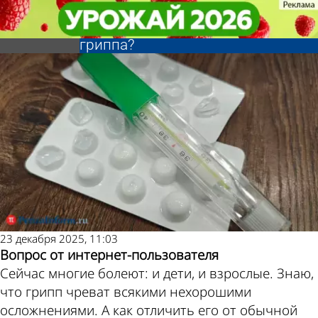
Ликбез
Ликбез
Как отличить
Как отличить
Другие новости
Погода и курсы
обычную ОРВИ от
обычную ОРВИ от
гриппа?
гриппа?
по теме
валют в Пензе
23 декабря 2025, 11:03
Вопрос от интернет-пользователя
Сейчас многие болеют: и дети, и взрослые. Знаю,
что грипп чреват всякими нехорошими
осложнениями. А как отличить его от обычной