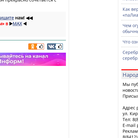
Как ве
«паЛи
ишите
нам!
◀◀
м» в
▶️
MAX
◀️
Чем ог
обычны
Что оз
Серебр
сереб
Народ
Мы пуб
новост
Присы
Адрес р
ул. Кир
Тел: 8(
E-mail
Реклам
8(8412)