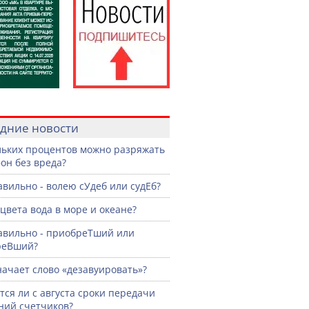
дние новости
льких процентов можно разряжать
он без вреда?
авильно - волею сУдеб или судЕб?
 цвета вода в море и океане?
авильно - приобреТший или
реВший?
начает слово «дезавуировать»?
ся ли с августа сроки передачи
ний счетчиков?