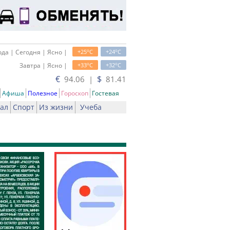
o
o
да | Сегодня | Ясно |
+25
C
+24
C
o
o
Завтра | Ясно |
+33
C
+32
C
€
$
94.06 |
81.41
Афиша
Полезное
Гороскоп
Гостевая
ал
Спорт
Из жизни
Учеба
ть