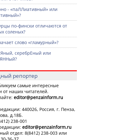
рно - «паЛЛиативный» или
ативный»?
урцы по-фински отличаются от
х соленых?
начает слово «гламурный»?
Яный, серебрЕный или
рЯННый?
ный репортер
ликуем самые интересные
и от наших читателей.
лайте:
editor
@penzainform.ru
едакции: 440026, Россия, г. Пенза,
ова, д.18Б.
8412) 238-001
 редакции:
editor
@penzainform.ru
ный отдел: 8(8412) 238-003 или
 30-36-37