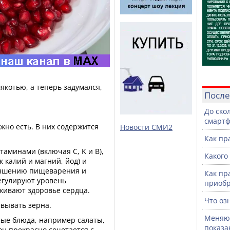
мякотью, а теперь задумался,
После
До ско
смартф
жно есть. В них содержится
Новости СМИ2
Как пр
таминами (включая C, K и В),
Какого
 калий и магний, йод) и
лучшению пищеварения и
Как пр
егулируют уровень
приоб
живают здоровье сердца.
Что оз
вывать зерна.
Меняют
ные блюда, например салаты,
показа
он прекрасно сочетается с