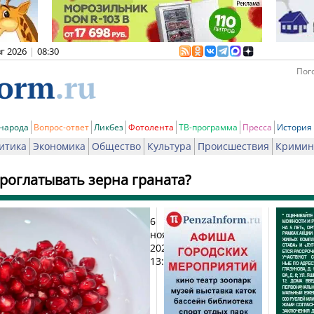
вг 2026
|
08:30
Пого
 народа
Вопрос-ответ
Ликбез
Фотолента
ТВ-программа
Пресса
История
итика
Экономика
Общество
Культура
Происшествия
Кримин
роглатывать зерна граната?
6
Печа
ноября
2025,
13:02