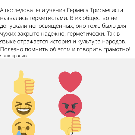
А последователи учения Гермеса Трисмегиста
назвались герметистами. В их общество не
допускали непосвященных, оно тоже было для
чужих закрыто надежно, герметически. Так в
языке отражается история и культура народов.
Полезно помнить об этом и говорить грамотно!
язык
правила
Палец
Лайк!
вверх!
Дикий
Агрессия!
14
0
смех!
Грусть :(
Палец
0
0
вниз!