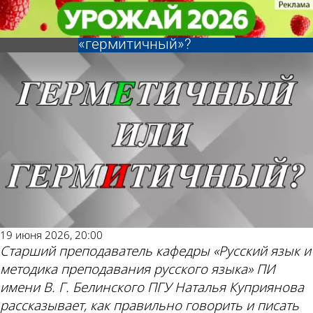
Ликбез
Ликбез
Как правильно -
Как правильно -
Другие новости
Погода и курсы
«герметичный» или
«герметичный» или
«гермитичный»?
«гермитичный»?
по теме
валют в Пензе
19 июня 2026, 20:00
Старший преподаватель кафедры «Русский язык и
методика преподавания русского языка» ПИ
имени В. Г. Белинского ПГУ Наталья Куприянова
рассказывает, как правильно говорить и писать