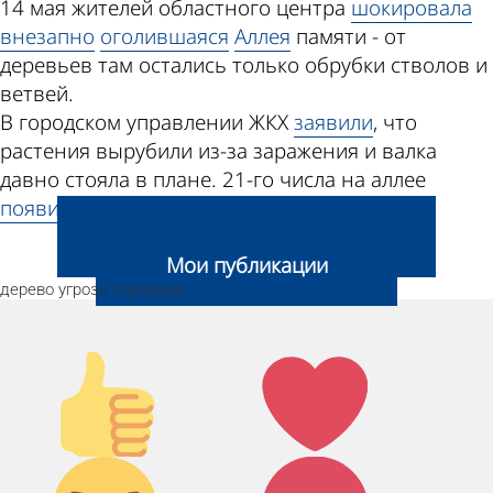
14 мая жителей областного центра
шокировала
внезапно
оголившаяся
Аллея
памяти - от
деревьев там остались только обрубки стволов и
ветвей.
В городском управлении ЖКХ
заявили
, что
растения вырубили из-за заражения и валка
давно стояла в плане. 21-го числа на аллее
появились
14
саженцев
ели.
Добавить свою новость
Мои публикации
дерево
угроза
опиловка
Палец
Лайк!
вверх!
Дикий
Агрессия!