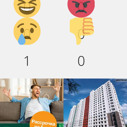
0
0
смех!
Грусть :(
Палец
0
0
вниз!
1
0