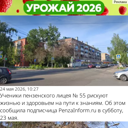
Глас народа
Глас народа
В Пензе погибшее дерево может
В Пензе погибшее дерево может
упасть на дорогу к лицею № 55
упасть на дорогу к лицею № 55
Другие
Погода и
новости по
курсы валют
теме
в Пензе
24 мая 2026, 10:27
Ученики пензенского лицея № 55 рискуют
жизнью и здоровьем на пути к знаниям. Об этом
сообщила подписчица PenzaInform.ru в субботу,
23 мая.