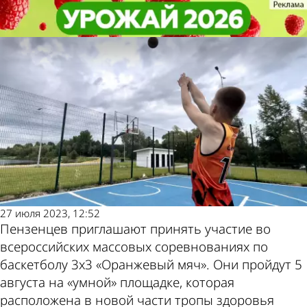
Спорт
Спорт
Пензенских баскетболистов ждет
Пензенских баскетболистов ждет
Другие новости
Погода и курсы
турнир «Оранжевый мяч»
турнир «Оранжевый мяч»
по теме
валют в Пензе
27 июля 2023, 12:52
Пензенцев приглашают принять участие во
всероссийских массовых соревнованиях по
баскетболу 3х3 «Оранжевый мяч». Они пройдут 5
августа на «умной» площадке, которая
расположена в новой части тропы здоровья