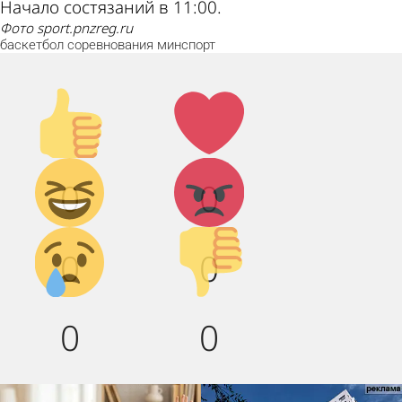
Начало состязаний в 11:00.
фото sport.pnzreg.ru
баскетбол
соревнования
минспорт
Палец
Лайк!
вверх!
Дикий
Агрессия!
0
0
смех!
Грусть :(
Палец
0
0
вниз!
0
0