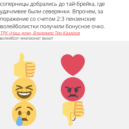
соперницы добрались до тай-брейка, где
удачливее были северянки. Впрочем, за
поражение со счетом 2:3 пензенские
волейболистки получили бонусное очко.
ТРК «Наш дом», Владимир Тер-Казаров
волейбол
чемпионат
визит
Палец
Лайк!
вверх!
Дикий
Агрессия!
0
0
смех!
Грусть :(
Палец
0
0
вниз!