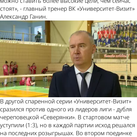
можно ставить более высокие цели, чем сейчас
стоят», - главный тренер ВК «Университет-Визит»
Александр Ганин.
В другой спаренной серии «Университет-Визит»
сразился против одного из лидеров лиги - дубля
череповецкой «Северянки». В стартовом матче
уступили (1:3), но в каждой партии исход решался
на последних розыгрышах. Во втором поединке