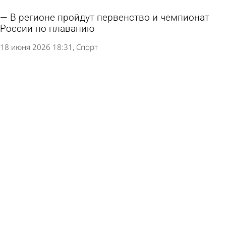
В регионе пройдут первенство и чемпионат
России по плаванию
18 июня 2026 18:31
Спорт
Чемпионат мира по футболу с первых дней
окружают скандалы. Почему самый грандиозный
турнир в истории не задался с самого начала?
15 июня 2026 12:36
В стране и мире
Пензенский хоккеист стал обладателем Кубка
Стэнли
15 июня 2026 09:51
Спорт