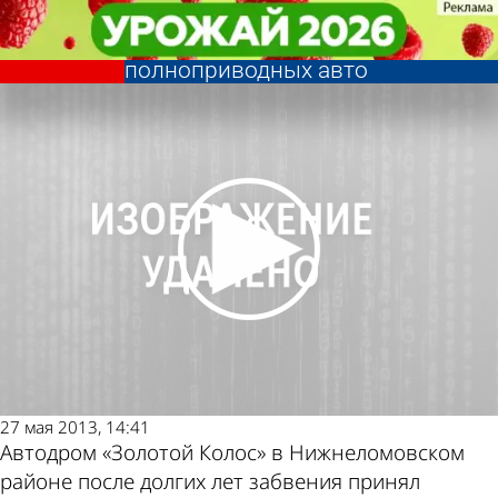
Спорт
Спорт
Пензенец победил в чемпионате
Пензенец победил в чемпионате
по автокроссу среди
по автокроссу среди
Другие новости
Погода и курсы
полноприводных авто
полноприводных авто
по теме
валют в Пензе
27 мая 2013, 14:41
Автодром «Золотой Колос» в Нижнеломовском
районе после долгих лет забвения принял