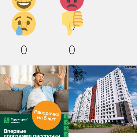
0
0
Грусть :(
Палец
0
0
вниз!
0
0