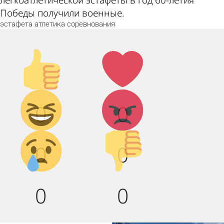
Победы получили военные.
эстафета
атлетика
соревнования
Палец
Лайк!
вверх!
Дикий
Агрессия!
0
0
смех!
Грусть :(
Палец
0
0
вниз!
0
0