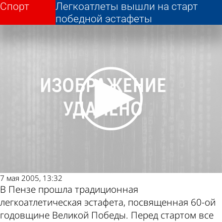
Спорт
Спорт
Легкоатлеты вышли на старт
Легкоатлеты вышли на старт
победной эстафеты
победной эстафеты
Другие новости
Погода и курсы
по теме
валют в Пензе
7 мая 2005, 13:32
В Пензе прошла традиционная
легкоатлетическая эстафета, посвященная 60-ой
годовщине Великой Победы. Перед стартом все