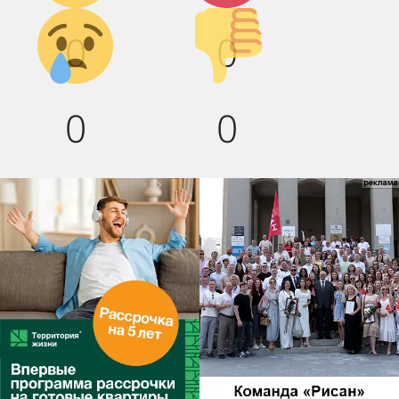
Грусть :(
Палец
0
0
вниз!
0
0