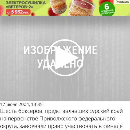
Спорт
Наши боксеры - в финале
чемпионата России
Спорт
Наши боксеры - в финале
чемпионата России
Другие новости
Погода и курсы
по теме
валют в Пензе
17 июня 2004, 14:35
Шесть боксеров, представлявших сурский край
на первенстве Приволжского федерального
округа, завоевали право участвовать в финале