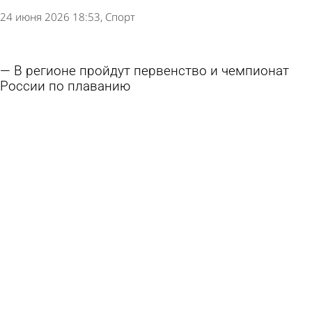
24 июня 2026 18:53
Спорт
В регионе пройдут первенство и чемпионат
России по плаванию
18 июня 2026 18:31
Спорт
В Пензе открывают сезон шахмат под
открытым небом
18 июня 2026 12:12
Общество
Чемпионат мира по футболу с первых дней
окружают скандалы. Почему самый грандиозный
турнир в истории не задался с самого начала?