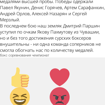
медалями высшей пробы. Победы одержали
Павел Якунин, Денис Горячев, Артем Сарафанкин,
Андрей Орлов, Алексей Назарян и Сергей
Мерзлый.
В последнем бою наш земляк Дмитрий Паршин
уступил по очкам Якову Пахмутову из Чувашии,
но и без того достижения сурских боксеров
внушительны - ни одна команда соперников не
смогла обогнать нас по количеству медалей.
бокс
соревнования
чемпионат
Палец
Лайк!
вверх!
Дикий
Агрессия!
0
0
смех!