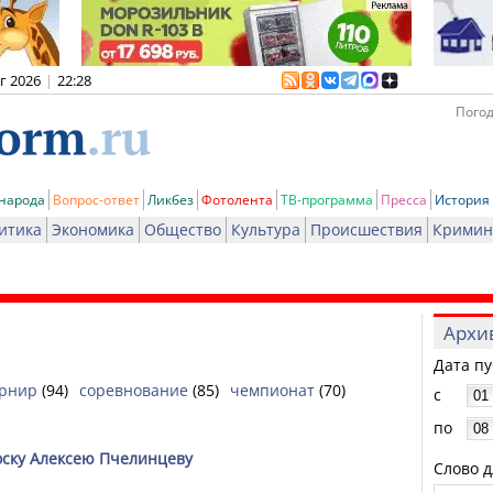
вг 2026
|
22:28
Погод
 народа
Вопрос-ответ
Ликбез
Фотолента
ТВ-программа
Пресса
История
итика
Экономика
Общество
Культура
Происшествия
Кримин
Архи
Дата п
урнир
(94)
соревнование
(85)
чемпионат
(70)
с
по
оску Алексею Пчелинцеву
Слово д