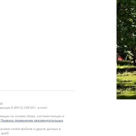
р).
кции 8 (8412) 238-001, e-mail:
ации на основе сбора, систематизации и
.
Правила применения рекомендательных
ванием cookie-файлов и других данных в
 дней.