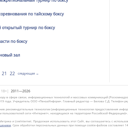
ежрегиональный турнир по боксу
соревнования по тайскому боксу
 открытый турнир по боксу
асти по боксу
 новый зал
21
22
следующая →
|18+|
2011—2026
ору в сфере связи, информационных технологий и массовых коммуникаций (Роскомнадзо
019 года. Учредитель ООО «ПензаИнформ». Главный редактор — Белова С.Д. Телефон реда
ие рекомендательные технологии (информационные технологии предоставления информ
м пользователей сети «Интернет», находящихся на территории Российской Федерации)»
Метрика и LiveInternet. Продолжая использовать этот Сайт, вы соглашаетесь с использо
ашением
. Срок обработки персональных данных при помощи cookie-файлов составляет 14