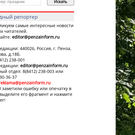
дный репортер
ликуем самые интересные новости
х читателей.
айте:
editor
@penzainform.ru
едакции: 440026, Россия, г. Пенза,
ова, д.18Б.
8412) 238-001
редакции:
editor
@penzainform.ru
ый отдел: 8(8412) 238-003 или
 30-36-37
reklama@penzainform.ru
 заметили ошибку или опечатку в
 выделите его фрагмент и нажмите
er!