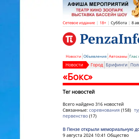
Сетевое издание
|
18+
|
Суббота
|
8 а
Новости
Объявления
Автохамы
Глас
Новости
Город
Брифинги
Пол
«Бокс»
Тег новостей
Всего найдено 316 новостей
Связанные:
соревнования
(158)
т
первенство
(17)
В Пензе открыли мемориальную д
9 августа 2024 10:41
Общество