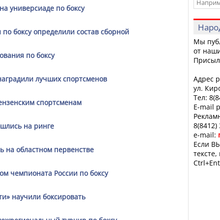
 на универсиаде по боксу
Наро
 по боксу определили состав сборной
Мы пуб
от наши
ования по боксу
Присыл
наградили лучших спортсменов
Адрес р
ул. Кир
Тел: 8(
пензенским спортсменам
E-mail 
Рекламн
8(8412)
ошлись на ринге
e-mail:
Если ВЫ
ь на областном первенстве
тексте,
Ctrl+Ent
ом чемпионата России по боксу
ти» научили боксировать