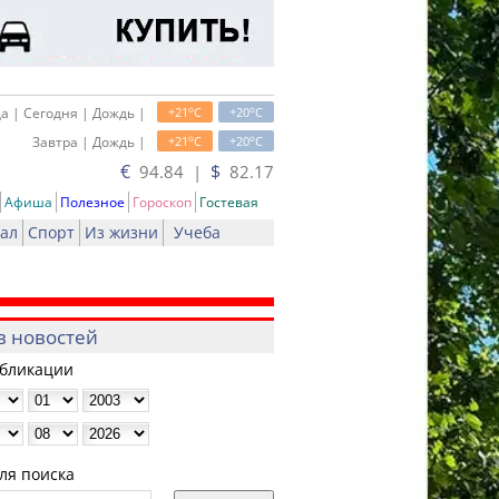
o
o
а | Сегодня | Дождь |
+21
C
+20
C
o
o
Завтра | Дождь |
+21
C
+20
C
€
$
94.84 |
82.17
Афиша
Полезное
Гороскоп
Гостевая
ал
Спорт
Из жизни
Учеба
в новостей
убликации
ля поиска