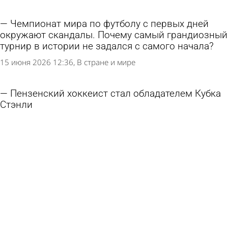
Чемпионат мира по футболу с первых дней
окружают скандалы. Почему самый грандиозный
турнир в истории не задался с самого начала?
15 июня 2026 12:36
В стране и мире
Пензенский хоккеист стал обладателем Кубка
Стэнли
15 июня 2026 09:51
Спорт
Хиддинк прокомментировал обвинения в
употреблении допинга Россией на Евро-2008
14 июня 2026 21:01
В стране и мире
Дзюба назвал главного фаворита ЧМ-2026
7 июня 2026 20:46
В стране и мире