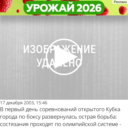
Спорт
Спорт
Победители поедут в Нижний
Победители поедут в Нижний
Другие новости по
Погода и курсы валют
Новгород
Новгород
теме
в Пензе
17 декабря 2003, 15:46
В первый день соревнований открытого Кубка
города по боксу развернулась острая борьба:
состязания проходят по олимпийской системе -